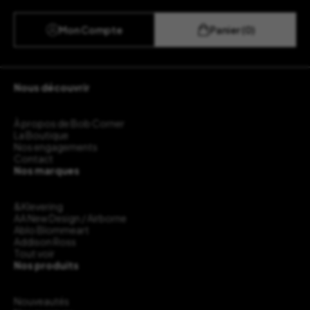
Mon Compte
Panier (0)
Nous découvrir
À propos de Bob Corner
La Boutique
Nos engagements
Contact
Nos marques
&Klevering
AA New Design / Airborne
Ablo Blommeart
Addison Ross
Tout voir
Nos produits
Nouveautés