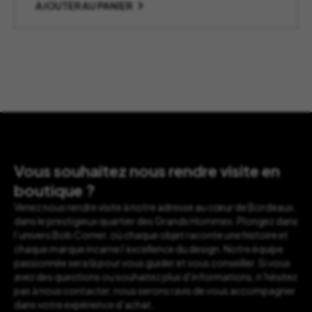
initial
actuel
AJOUTER AU PANIER
était :
est :
55,00 €.
45,50 €.
Vous souhaitez nous rendre visite en
boutique ?
Venez nous rendre visite à notre adresse au cœur de Bordeaux,
dans le prestigieux quartier des Grands Hommes. Plongez dans
l’univers Bob Corner, où chaque objet raconte une histoire et
chaque marque incarne l’excellence du design. Notre équipe
passionnée sera là pour vous guider et vous conseiller. Si vous
avez des questions ou souhaitez plus d’informations, n’hésitez
pas à nous contacter, nous serons ravis de vous accompagner
dans votre expérience d’achat.