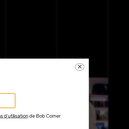
✕
s d’utilisation
de Bob Corner