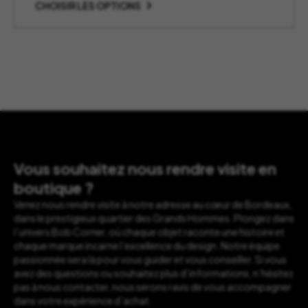
prix :
CHOISIR LES OPTIONS
95,00 €
à
155,00 €
Vous souhaitez nous rendre visite en
boutique ?
Venez nous rendre visite à notre adresse au cœur de Bordeaux,
dans le prestigieux quartier des Grands Hommes. Plongez dans
l’univers Bob Corner, où chaque objet raconte une histoire et
chaque marque incarne l’excellence du design. Notre équipe
passionnée sera là pour vous guider et vous conseiller. Si vous
avez des questions ou souhaitez plus d’informations, n’hésitez
pas à nous contacter, nous serons ravis de vous accompagner
dans votre expérience d’achat.