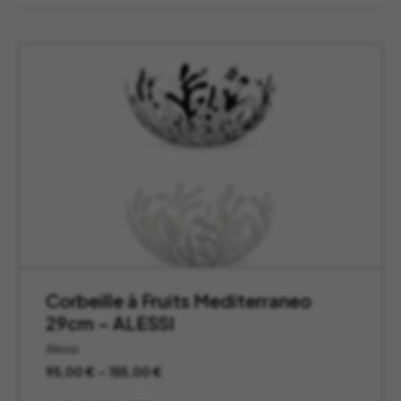
Corbeille à Fruits Mediterraneo
29cm – ALESSI
Alessi
Plage
95,00
€
–
155,00
€
de