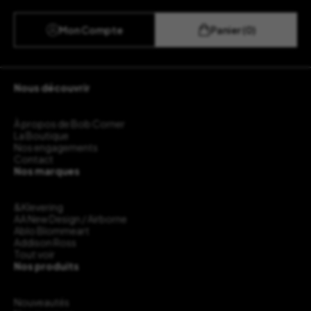
Mon Compte
Panier (0)
Nous découvrir
À propos de Bob Corner
La Boutique
Nos engagements
Contact
Nos marques
&Klevering
AA New Design / Airborne
Ablo Blommeart
Addison Ross
Tout voir
Nos produits
Nouveautés