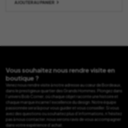
AJOUTER AU PANIER
Vous souhaitez nous rendre visite en
boutique ?
Venez nous rendre visite à notre adresse au cœur de Bordeaux,
dans le prestigieux quartier des Grands Hommes. Plongez dans
l’univers Bob Corner, où chaque objet raconte une histoire et
chaque marque incarne l’excellence du design. Notre équipe
passionnée sera là pour vous guider et vous conseiller. Si vous
avez des questions ou souhaitez plus d’informations, n’hésitez
pas à nous contacter, nous serons ravis de vous accompagner
dans votre expérience d’achat.