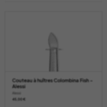
Couteau à huîtres Colombina Fish –
Alessi
Alessi
45,00
€