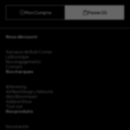
Mon Compte
Panier (0)
Nous découvrir
À propos de Bob Corner
La Boutique
Nos engagements
Contact
Nos marques
&Klevering
AA New Design / Airborne
Ablo Blommeart
Addison Ross
Tout voir
Nos produits
Nouveautés