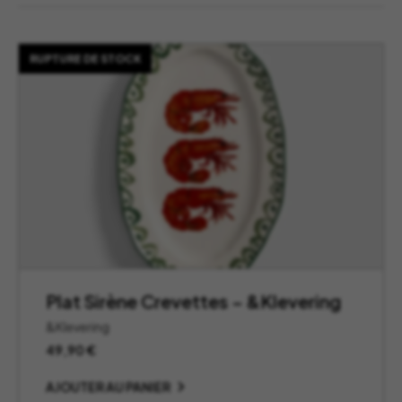
RUPTURE DE STOCK
Plat Sirène Crevettes – &Klevering
&Klevering
49,90
€
AJOUTER AU PANIER