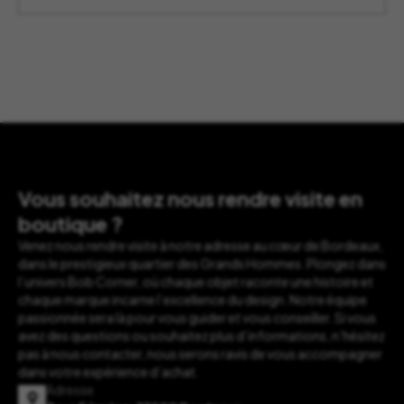
Vous souhaitez nous rendre visite en
boutique ?
Venez nous rendre visite à notre adresse au cœur de Bordeaux,
dans le prestigieux quartier des Grands Hommes. Plongez dans
l’univers Bob Corner, où chaque objet raconte une histoire et
chaque marque incarne l’excellence du design. Notre équipe
passionnée sera là pour vous guider et vous conseiller. Si vous
avez des questions ou souhaitez plus d’informations, n’hésitez
pas à nous contacter, nous serons ravis de vous accompagner
dans votre expérience d’achat.
Adresse