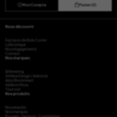
Mon Compte
Panier (0)
Nous découvrir
À propos de Bob Corner
La Boutique
Nos engagements
Contact
Nos marques
&Klevering
AA New Design / Airborne
Ablo Blommeart
Addison Ross
Tout voir
Nos produits
Nouveautés
Nos marques
Bougies, Senteurs, Cosmétique