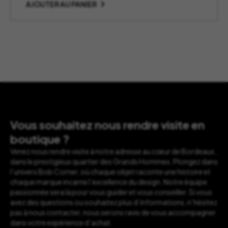
AJOUTER AU PANIER
Vous souhaitez nous rendre visite en
boutique ?
Venez nous rendre visite à notre adresse au cœur de Bordeaux,
dans le prestigieux quartier des Grands Hommes. Plongez dans
l’univers Bob Corner, où chaque objet raconte une histoire et
chaque marque incarne l’excellence du design. Notre équipe
passionnée sera là pour vous guider et vous conseiller. Si vous
avez des questions ou souhaitez plus d’informations, n’hésitez
pas à nous contacter, nous serons ravis de vous accompagner
dans votre expérience d’achat.