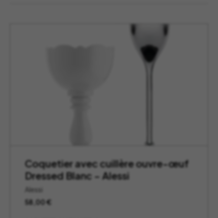
Coquetier avec cuillère ouvre-œuf
Dressed Blanc – Alessi
Alessi
58,00
€