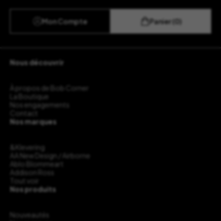
Mon Compte
Panier (0)
Nous découvrir
À propos de Bob Corner
La Boutique
Nos engagements
Contact
Nos marques
&Klevering
AA New Design / Airborne
Ablo Blommeart
Addison Ross
Tout voir
Nos produits
Nouveautés