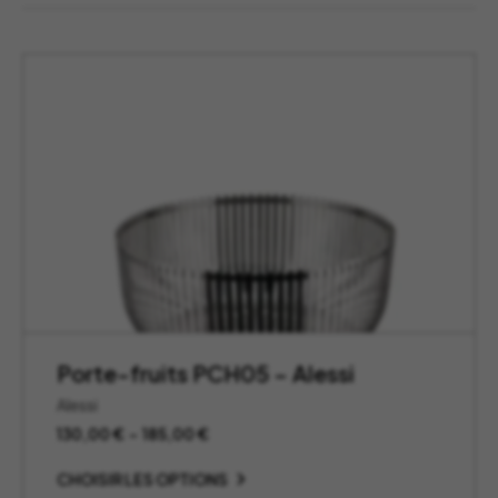
Porte-fruits PCH05 – Alessi
Alessi
Plage
130,00
€
–
185,00
€
de
prix :
CHOISIR LES OPTIONS