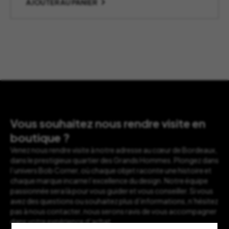
AJOUTER AU PANIER
Vous souhaitez nous rendre visite en
boutique ?
Venez nous rendre visite à notre adresse au cœur de Bordeaux,
dans le prestigieux quartier des Grands Hommes. Plongez dans
l’univers Bob Corner, où chaque objet raconte une histoire et
chaque marque incarne l’excellence du design. Notre équipe
passionnée sera là pour vous guider et vous conseiller. Si vous
avez des questions ou souhaitez plus d’informations, n’hésitez
pas à nous contacter, nous serons ravis de vous accompagner
dans votre expérience d’achat.