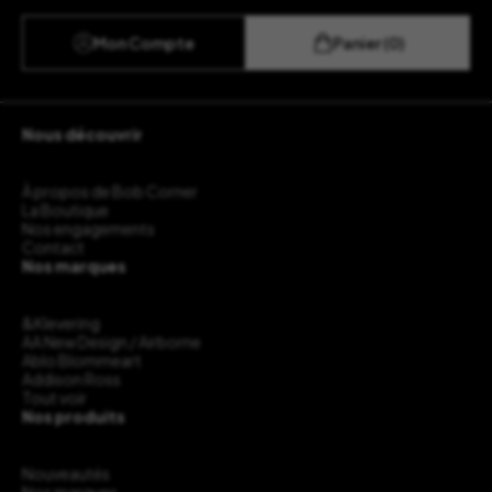
Mon Compte
Panier (0)
Nous découvrir
À propos de Bob Corner
La Boutique
Nos engagements
Contact
Nos marques
&Klevering
AA New Design / Airborne
Ablo Blommeart
Addison Ross
Tout voir
Nos produits
Nouveautés