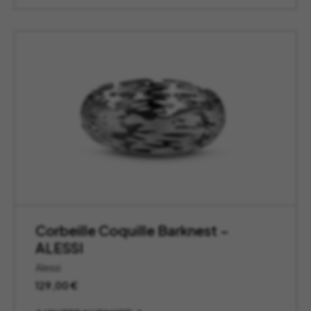
Corbeille Coquille Barknest –
ALESSI
Alessi
129,00
€