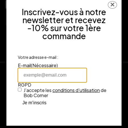
Adresse
✕
7 rue Fénelon, 33000 Bordeaux
Inscrivez-vous à notre
Consulter l’itinéraire sur Google Maps
newsletter et recevez
-10% sur votre 1ère
commande
Votre adresse e-mail :
E-mail
(Nécessaire)
RGPD
J’accepte les
conditions d’utilisation
de
Bob Corner
Je m’inscris