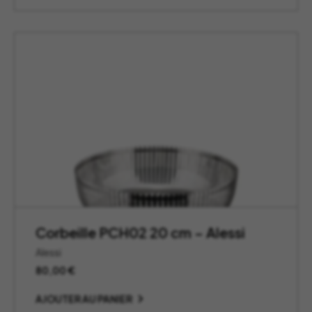
130,00 €
à
185,00 €
Corbeille PCH02 20 cm – Alessi
Alessi
80,00
€
AJOUTER AU PANIER