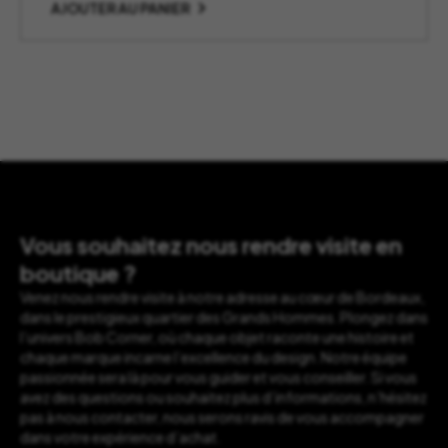
AJOUTER AU PANIER
Vous souhaitez nous rendre visite en
boutique ?
Venez nous rendre visite à notre adresse au cœur de Bordeaux,
dans le prestigieux quartier des Grands Hommes. Plongez dans
l’univers Bob Corner, où chaque objet raconte une histoire et
chaque marque incarne l’excellence du design. Notre équipe
passionnée sera là pour vous guider et vous conseiller. Si vous
avez des questions ou souhaitez plus d’informations, n’hésitez
pas à nous contacter, nous serons ravis de vous accompagner
dans votre expérience d’achat.