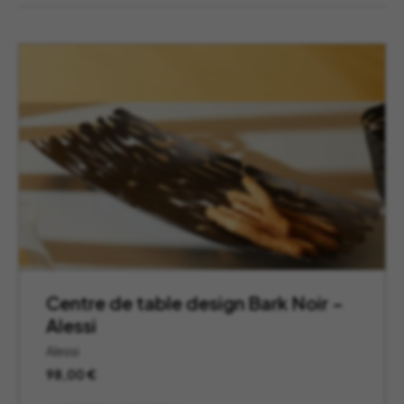
Centre de table design Bark Noir –
Alessi
Alessi
98,00
€