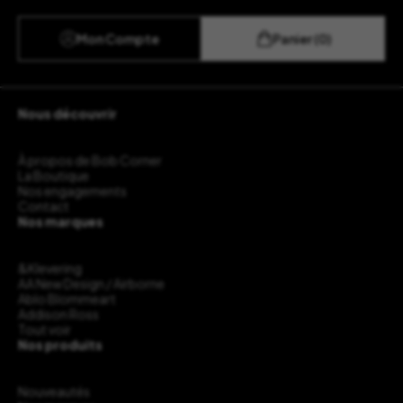
Mon Compte
Panier (0)
Nous découvrir
À propos de Bob Corner
La Boutique
Nos engagements
Contact
Nos marques
&Klevering
AA New Design / Airborne
Ablo Blommeart
Addison Ross
Tout voir
Nos produits
Nouveautés