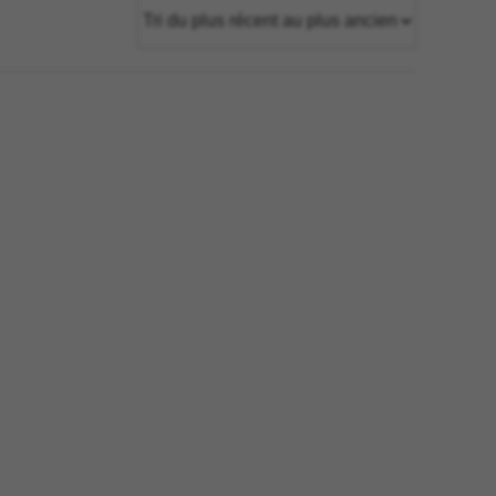
tage
Têtes Blondes
nion
The Automologist
Seurot
The Line
 Copenhagen
The Map
Tivoli Audio
Tse Tse
cilia
Usbepower
ks
Wouf
teilles
XL Boom
YAY
o