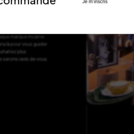
re commande
Je m’inscris
de Bordeaux, dans le
ans l’univers Bob
haque marque incarne
ra là pour vous guider
ouhaitez plus
s serons ravis de vous