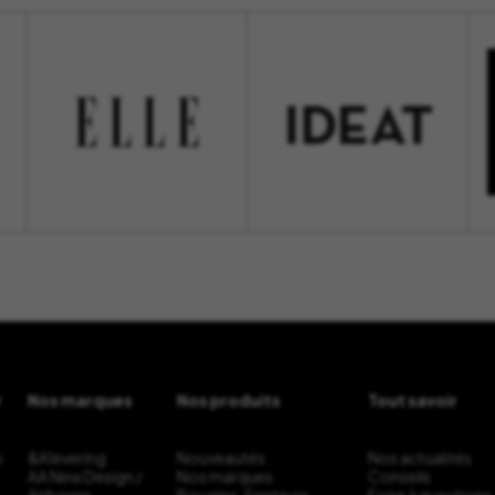
r
Nos marques
Nos produits
Tout savoir
b
&Klevering
Nouveautés
Nos actualités
AA New Design /
Nos marques
Conseils