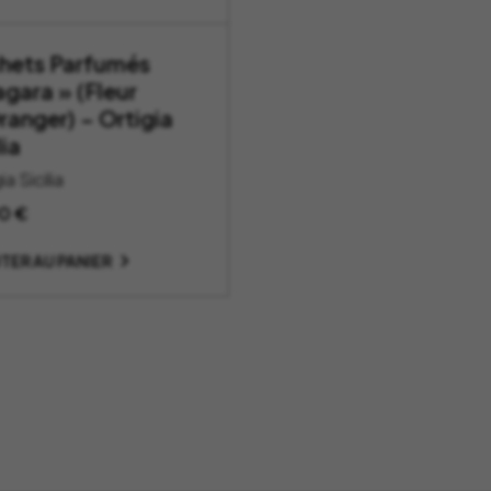
hets Parfumés
agara » (Fleur
ranger) – Ortigia
lia
ia Sicilia
90
€
TER AU PANIER