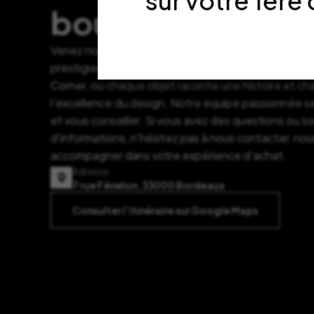
sur votre 1è
boutique ?
Venez nous rendre visite à notre adresse au cœur 
prestigieux quartier des Grands Hommes. Plongez d
Corner, où chaque objet raconte une histoire et c
l’excellence du design. Notre équipe passionnée se
et vous conseiller. Si vous avez des questions ou s
d’informations, n’hésitez pas à nous contacter, nou
accompagner dans votre expérience d’achat.
Adresse
7 rue Fénelon, 33000 Bordeaux
Consulter l’itinéraire sur Google Maps