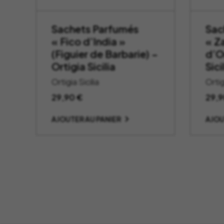
Sachets Parfumés
Sac
« Fico d’India »
« Z
(Figuier de Barbarie) –
d’O
Ortigia Sicilia
Sici
Ortigia Sicilia
Ortig
29,90
€
29,
AJOUTER AU PANIER
AJOU