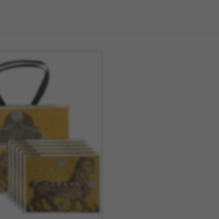
La Mariole
MB Heri
La vie de Chateau
Native U
Le Deun Luminaire
Nicolas 
Leblon Delienne
Normann
Leo Sedim
Oluce
Les Jardins de la
Orlinsky
Comtesse
Ortigia Si
Les Senteur du Bassin
Printwor
Lexon
Q de Bou
LSA
Qeeboo
Lucie Kass
Qlocktw
Luj Paris