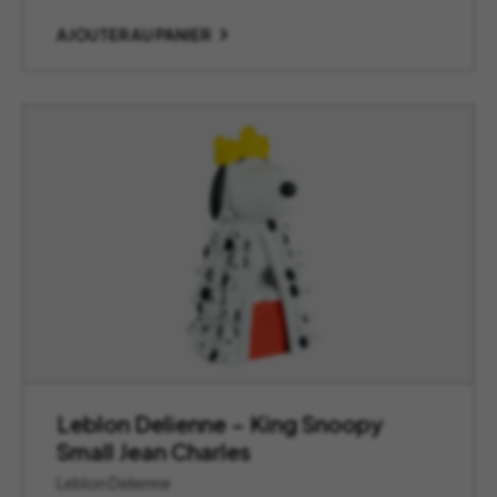
AJOUTER AU PANIER
Leblon Delienne – King Snoopy
Small Jean Charles
Leblon Delienne