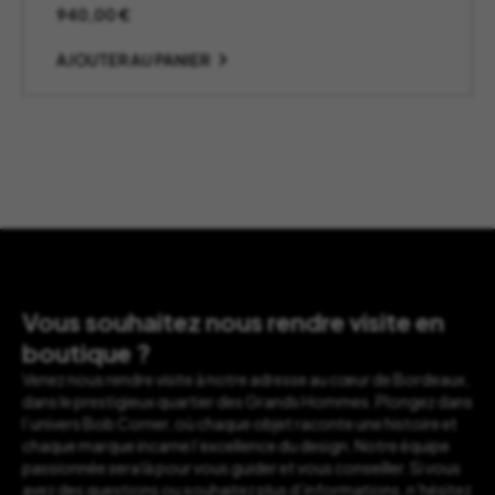
940,00
€
AJOUTER AU PANIER
Vous souhaitez nous rendre visite en
boutique ?
Venez nous rendre visite à notre adresse au cœur de Bordeaux,
dans le prestigieux quartier des Grands Hommes. Plongez dans
l’univers Bob Corner, où chaque objet raconte une histoire et
chaque marque incarne l’excellence du design. Notre équipe
passionnée sera là pour vous guider et vous conseiller. Si vous
avez des questions ou souhaitez plus d’informations, n’hésitez