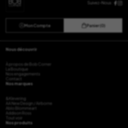
Suivez-Nous :
Mon Compte
Panier (0)
Nous découvrir
À propos de Bob Corner
La Boutique
Nos engagements
Contact
Nos marques
&Klevering
AA New Design / Airborne
Ablo Blommeart
Addison Ross
Tout voir
Nos produits