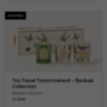
NOUVEAU
Trio Travel Tomorrowland – Baobab
Collection
Baobab Collection
77,00
€