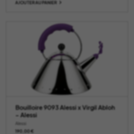
AJOUTER AU PANIER
Bouilloire 9093 Alessi x Virgil Abloh
– Alessi
Alessi
190,00
€