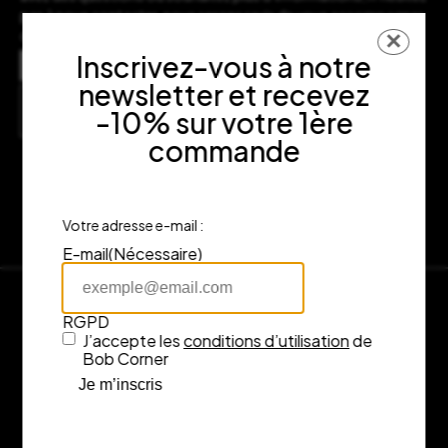
pas à nous contacter, nous serons ravis de vous accompagner
dans votre expérience d’achat.
✕
Adresse
Inscrivez-vous à notre
7 rue Fénelon, 33000 Bordeaux
newsletter et recevez
Consulter l’itinéraire sur Google Maps
-10% sur votre 1ère
commande
Votre adresse e-mail :
E-mail
(Nécessaire)
RGPD
J’accepte les
conditions d’utilisation
de
Bob Corner
Je m’inscris