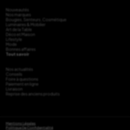
Nouveautés
Nos marques
Bougies, Senteurs, Cosmétique
Luminaires & Mobilier
Art de la Table
Déco et Maison
Lifestyle
Mode
Bonnes affaires
Tout savoir
Nos actualités
Conseils
Foire à questions
Paiement en ligne
Livraison
Reprise des anciens produits
Mentions Légales
Politique De Confidentialité