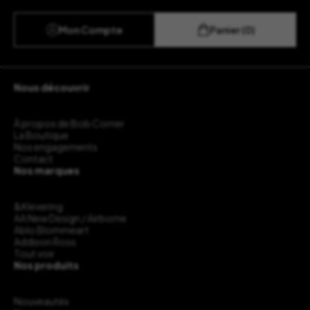
Mon Compte
Panier (0)
Nous découvrir
À propos de Bob Corner
La Boutique
Nos engagements
Contact
Nos marques
&Klevering
AA New Design / Airborne
Ablo Blommeart
Addison Ross
Tout voir
Nos produits
Nouveautés