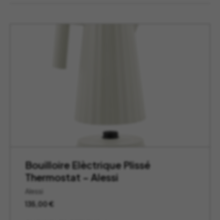
Bouilloire Elèctrique Plissé
Thermostat – Alessi
Alessi
135,00
€