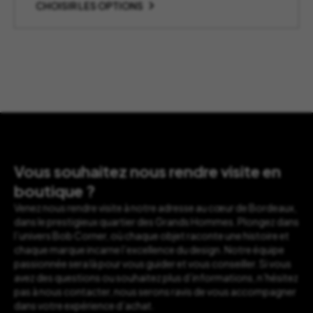
CHOISIR LES OPTIONS
Vous souhaitez nous rendre visite en
boutique ?
Venez nous rendre visite à notre adresse au cœur de Bordeaux,
dans le prestigieux quartier des Grands Hommes. Plongez dans
l’univers Bob Corner, où chaque objet raconte une histoire et
chaque marque incarne l’excellence du design. Notre équipe
passionnée sera là pour vous guider et vous conseiller. Si vous
avez des questions ou souhaitez plus d’informations, n’hésitez
pas à nous contacter, nous serons ravis de vous accompagner
dans votre expérience d’achat.