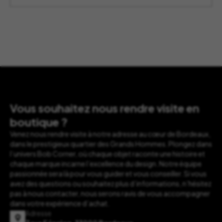
Vous souhaitez nous rendre visite en
boutique ?
Venez nous rendre visite à notre adresse au cœur de Bordeaux,
dans le prestigieux quartier des Grands Hommes. Plongez dans
l’univers Bob Corner, où chaque objet raconte une histoire et
chaque marque incarne l’excellence du design. Notre équipe
passionnée sera là pour vous guider et vous conseiller. Si vous
avez des questions ou souhaitez plus d’informations, n’hésitez
pas à nous contacter, nous serons ravis de vous accompagner
dans votre expérience d’achat.
Adresse