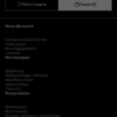
Mon Compte
Panier (0)
Nous découvrir
À propos de Bob Corner
La Boutique
Nos engagements
Contact
Nos marques
&Klevering
AA New Design / Airborne
Ablo Blommeart
Addison Ross
Tout voir
Nos produits
Nouveautés
Nos marques
Bougies, Senteurs, Cosmétique