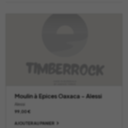
Moulin à Epices Oaxaca – Alessi
Alessi
99,00
€
AJOUTER AU PANIER