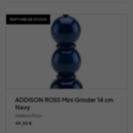
RUPTURE DE STOCK
ADDISON ROSS Mini Grinder 14 cm
Navy
Addison Ross
49,00
€