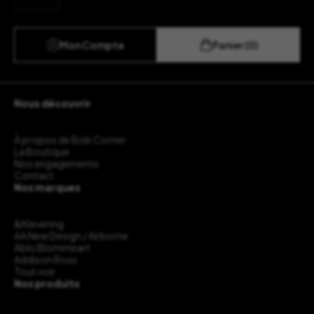
Mon Compte
Panier (0)
Nous découvrir
À propos de Bob Corner
La Boutique
Nos engagements
Contact
Nos marques
&Klevering
AA New Design / Airborne
Ablo Blommeart
Addison Ross
Tout voir
Nos produits