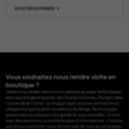
AJOUTER AU PANIER
Vous souhaitez nous rendre visite en
boutique ?
Venez nous rendre visite à notre adresse au cœur de Bordeaux,
dans le prestigieux quartier des Grands Hommes. Plongez dans
l’univers Bob Corner, où chaque objet raconte une histoire et
chaque marque incarne l’excellence du design. Notre équipe
passionnée sera là pour vous guider et vous conseiller. Si vous
avez des questions ou souhaitez plus d’informations, n’hésitez
pas à nous contacter, nous serons ravis de vous accompagner