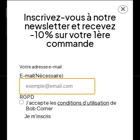
dans votre expérience d’achat.
✕
Adresse
Inscrivez-vous à notre
7 rue Fénelon, 33000 Bordeaux
newsletter et recevez
Consulter l’itinéraire sur Google Maps
-10% sur votre 1ère
commande
Votre adresse e-mail :
E-mail
(Nécessaire)
RGPD
J’accepte les
conditions d’utilisation
de
Bob Corner
Je m’inscris