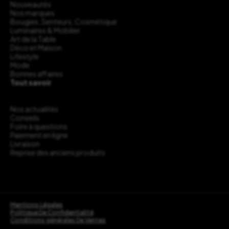
Nouveautés
Nos marques
Bougies, Senteurs, Cosmétique
Luminaires & Mobilier
Art de la Table
Déco et Maison
Lifestyle
Mode
Bonnes affaires
Tout savoir
Nos actualités
Conseils
Foire à questions
Paiement en ligne
Livraison
Reprise des anciens produits
Mentions Légales
Politique De Confidentialité
Conditions générales De Ventes