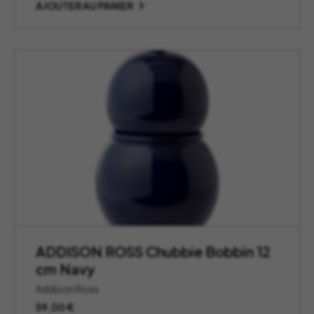
AJOUTER AU PANIER
ADDISON ROSS Chubbie Bobbin 12
cm Navy
Addison Ross
59,00
€