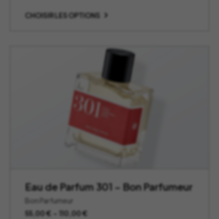
de
prix :
CHOISIR LES OPTIONS
97,00 €
à
260,00 €
Eau de Parfum 301 – Bon Parfumeur
Bon Parfumeur
Plage
55,00
€
–
110,00
€