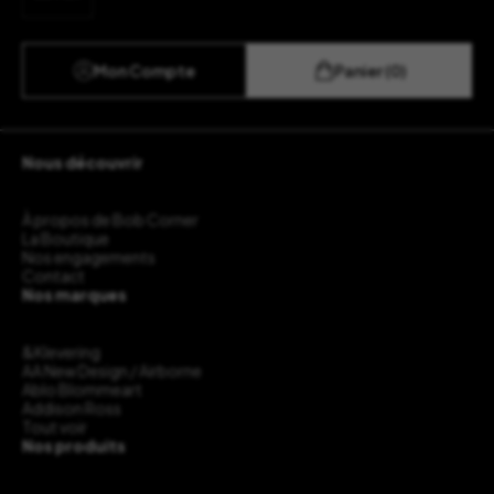
Mon Compte
Panier (0)
Nous découvrir
À propos de Bob Corner
La Boutique
Nos engagements
Contact
Nos marques
&Klevering
AA New Design / Airborne
Ablo Blommeart
Addison Ross
Tout voir
Nos produits