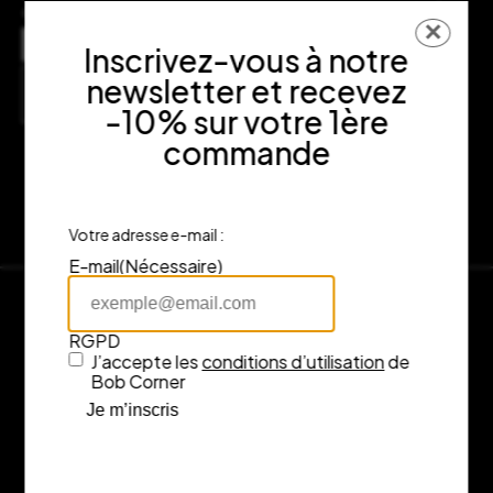
dans votre expérience d’achat.
✕
Adresse
Inscrivez-vous à notre
7 rue Fénelon, 33000 Bordeaux
newsletter et recevez
Consulter l’itinéraire sur Google Maps
-10% sur votre 1ère
commande
Votre adresse e-mail :
E-mail
(Nécessaire)
RGPD
J’accepte les
conditions d’utilisation
de
Bob Corner
Je m’inscris