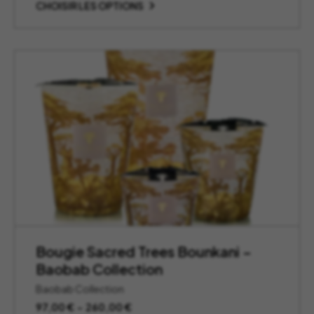
prix :
CHOISIR LES OPTIONS
82,00 €
à
231,00 €
Bougie Sacred Trees Bounkani –
Baobab Collection
Baobab Collection
Plage
97,00
€
–
260,00
€