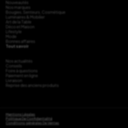
Nouveautés
Nos marques
Bougies, Senteurs, Cosmétique
Luminaires & Mobilier
Art de la Table
Déco et Maison
Lifestyle
Mode
Bonnes affaires
Tout savoir
Nos actualités
Conseils
Foire à questions
Paiement en ligne
Livraison
Reprise des anciens produits
Mentions Légales
Politique De Confidentialité
Conditions générales De Ventes