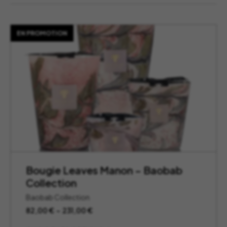
EN PROMOTION
Bougie Leaves Manon – Baobab
Collection
Baobab Collection
Plage
82,00
€
–
231,00
€
de