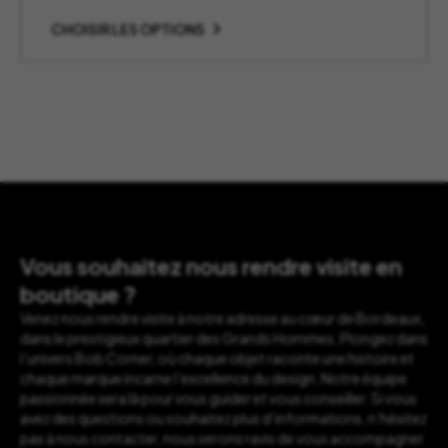
de
prix :
CHOISIR LES OPTIONS
55,00 €
à
110,00 €
Vous souhaitez nous rendre visite en
boutique ?
Venez nous rendre visite à notre adresse au cœur de Bordeaux,
dans le prestigieux quartier des Grands Hommes. Plongez dans
l’univers Bob Corner, où chaque objet raconte une histoire et
chaque marque incarne l’excellence du design. Notre équipe
passionnée sera là pour vous guider et vous conseiller. Si vous
avez des questions ou souhaitez plus d’informations, n’hésitez
pas à nous contacter, nous serons ravis de vous accompagner