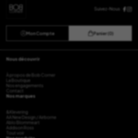
Suivez-Nous :
Mon Compte
Panier (0)
Nous découvrir
À propos de Bob Corner
La Boutique
Nos engagements
Contact
Nos marques
&Klevering
AA New Design / Airborne
Ablo Blommeart
Addison Ross
Tout voir