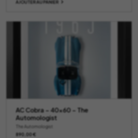
AJOUTER AU PANIER
AC Cobra – 40×60 – The
Automologist
The Automologist
890,00
€