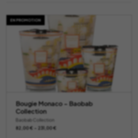
EN PROMOTION
Bougie Monaco – Baobab
Collection
Baobab Collection
Plage
82,00
€
–
231,00
€
de