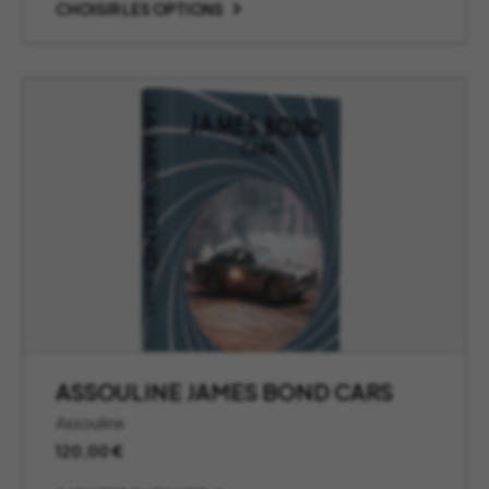
prix :
CHOISIR LES OPTIONS
82,00 €
à
231,00 €
ASSOULINE JAMES BOND CARS
Assouline
120,00
€