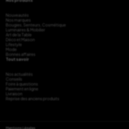
Nos produits
Nouveautés
Nos marques
Bougies, Senteurs, Cosmétique
Luminaires & Mobilier
Art de la Table
Déco et Maison
Lifestyle
Mode
Bonnes affaires
Tout savoir
Nos actualités
Conseils
Foire à questions
Paiement en ligne
Livraison
Reprise des anciens produits
Mentions Légales