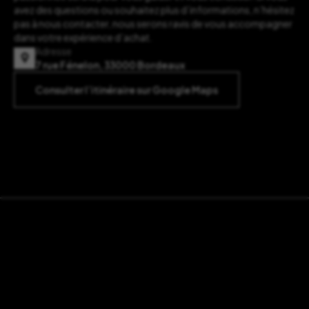
avez des questions ou souhaitez plus d’informations, n’hésitez
pas à nous contacter, nous serons ravis de vous accompagner
dans votre expérience d’achat.
Adresse
7 rue Fénelon, 33000 Bordeaux
Consulter l’itinéraire sur Google Maps