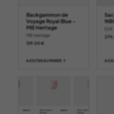
Backgammon de
Sac
Voyage Royal Blue –
NBG
MB Heritage
E2R
MB Heritage
279
139,00
€
AJOUTER AU PANIER
AJOU