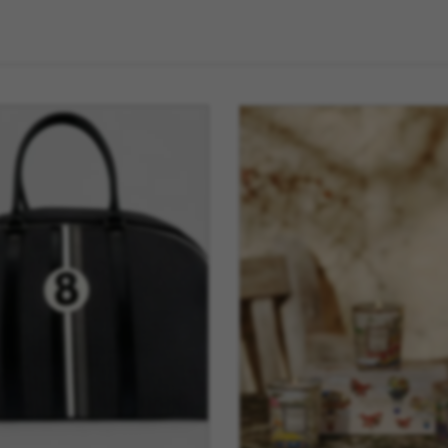
La Mariole
MB Heri
La vie de Chateau
Native U
Le Deun Luminaire
Nicolas 
Leblon Delienne
Normann
Leo Sedim
Oluce
Les Jardins de la
Orlinsky
Comtesse
Ortigia Si
Les Senteur du Bassin
Printwor
Lexon
Q de Bou
LSA
Qeeboo
Lucie Kass
Qlocktw
Luj Paris