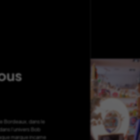
nous
de Bordeaux, dans le
ans l’univers Bob
haque marque incarne