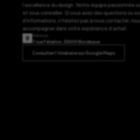
l’excellence du design. Notre équipe passionnée se
et vous conseiller. Si vous avez des questions ou s
d’informations, n’hésitez pas à nous contacter, nou
accompagner dans votre expérience d’achat.
Adresse
7 rue Fénelon, 33000 Bordeaux
Consulter l’itinéraire sur Google Maps