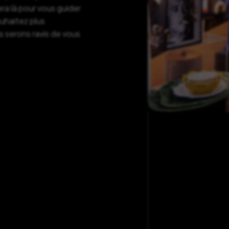
ra là pour vous guider
ouhaitez plus
s serons ravis de vous