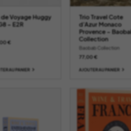
 de Voyage Huggy
Trio Travel Cote
8 – E2R
d’Azur Monaco
Provence – Baoba
Collection
,00
€
Baobab Collection
77,00
€
TER AU PANIER
AJOUTER AU PANIER