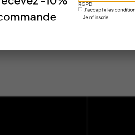
 recevez -10%
RGPD
J’accepte les
condition
re commande
Je m’inscris