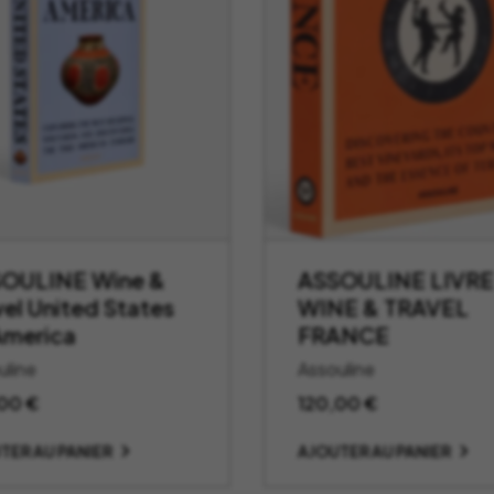
OULINE Wine &
ASSOULINE LIVRE
vel United States
WINE & TRAVEL
America
FRANCE
uline
Assouline
,00
€
120,00
€
TER AU PANIER
AJOUTER AU PANIER