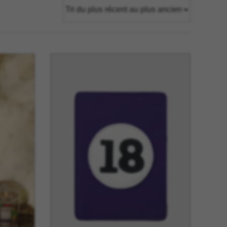
tage
Têtes Blondes
nion
The Automologist
Seurot
The Line
 Copenhagen
The Map
Tivoli Audio
Tse Tse
cilia
Usbepower
ks
Wouf
teilles
XL Boom
YAY
o