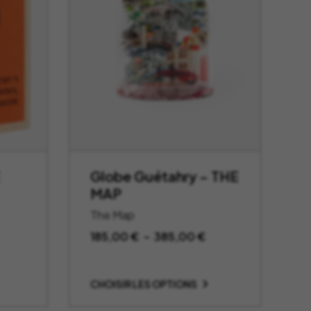
Globe Guétahry – THE
MAP
The Map
Plage
185,00
€
–
385,00
€
de
prix :
CHOISIR LES OPTIONS
185,00 €
à