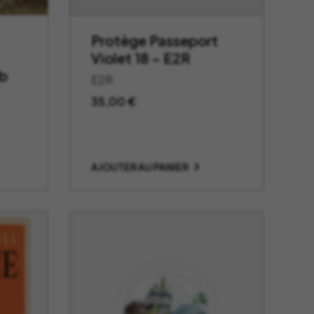
Protège Passeport
Violet 18 – E2R
b
E2R
35,00
€
AJOUTER AU PANIER