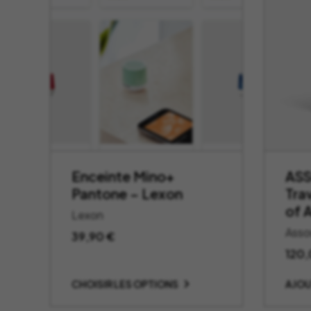
Enceinte Mino+
ASS
Pantone – Lexon
Tra
of 
Lexon
Asso
39,90
€
120
CHOISIR LES OPTIONS
AJOU