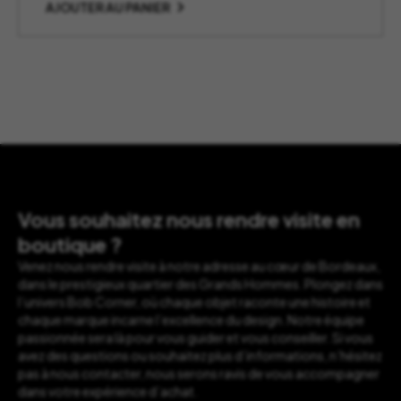
AJOUTER AU PANIER
Vous souhaitez nous rendre visite en
boutique ?
Venez nous rendre visite à notre adresse au cœur de Bordeaux,
dans le prestigieux quartier des Grands Hommes. Plongez dans
l’univers Bob Corner, où chaque objet raconte une histoire et
chaque marque incarne l’excellence du design. Notre équipe
passionnée sera là pour vous guider et vous conseiller. Si vous
avez des questions ou souhaitez plus d’informations, n’hésitez
pas à nous contacter, nous serons ravis de vous accompagner
dans votre expérience d’achat.