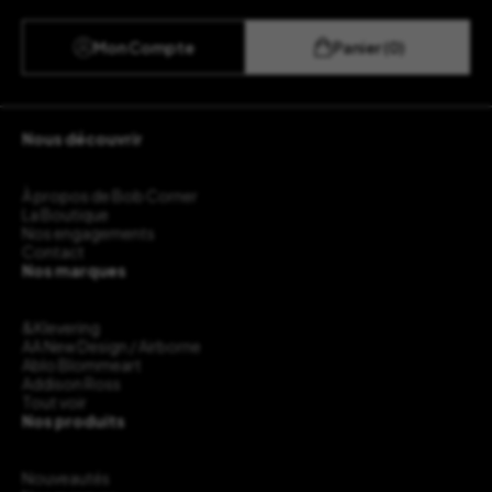
Mon Compte
Panier (0)
Nous découvrir
À propos de Bob Corner
La Boutique
Nos engagements
Contact
Nos marques
&Klevering
AA New Design / Airborne
Ablo Blommeart
Addison Ross
Tout voir
Nos produits
Nouveautés