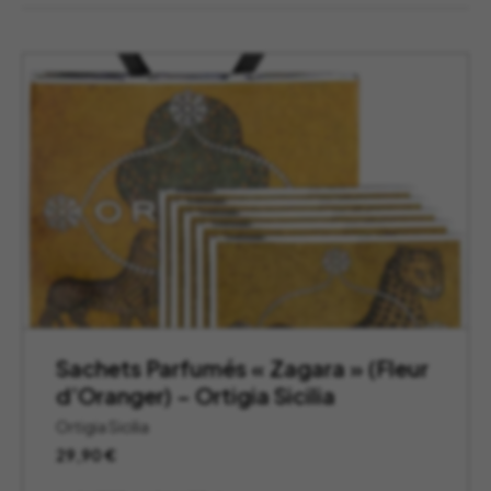
Sachets Parfumés « Zagara » (Fleur
d’Oranger) – Ortigia Sicilia
Ortigia Sicilia
29,90
€