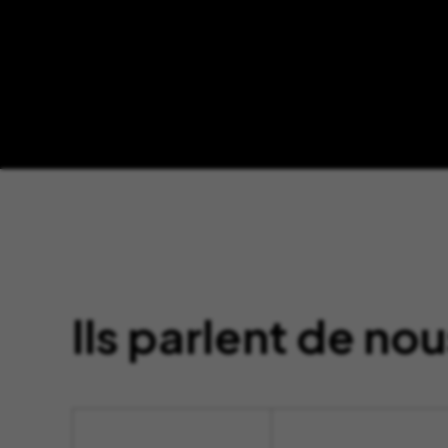
Ils parlent de nou