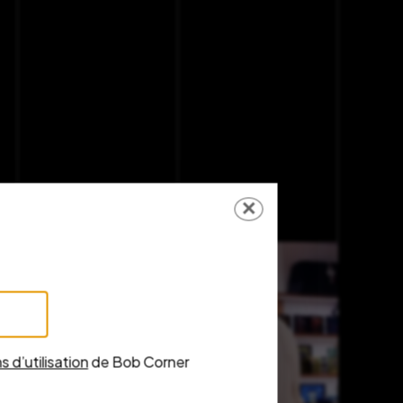
✕
s d’utilisation
de Bob Corner