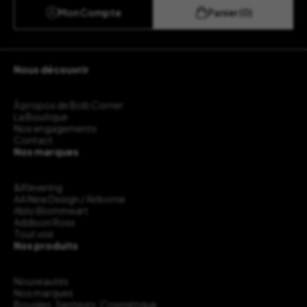
Mon Compte
Panier (0)
Nous découvrir
À propos de Bob Corner
La Boutique
Nos engagements
Contact
Nos marques
&Klevering
AA New Design / Airborne
Ablo Blommeart
Addison Ross
Tout voir
Nos produits
Nouveautés
Nos marques
Bougies, Senteurs, Cosmétique