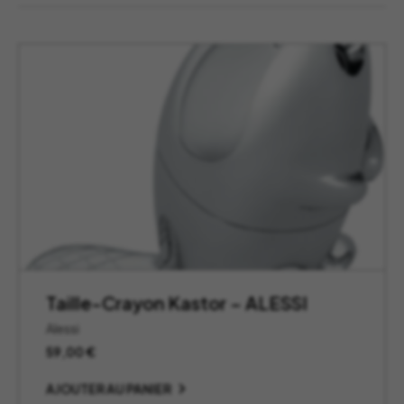
Taille-Crayon Kastor – ALESSI
Alessi
59,00
€
AJOUTER AU PANIER