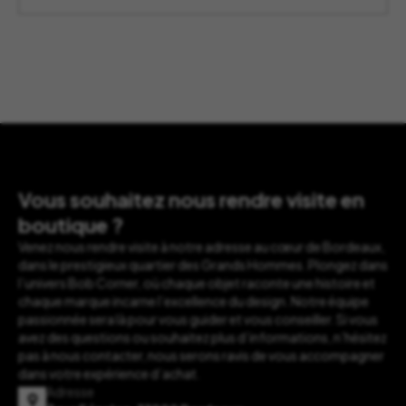
Vous souhaitez nous rendre visite en
boutique ?
Venez nous rendre visite à notre adresse au cœur de Bordeaux,
dans le prestigieux quartier des Grands Hommes. Plongez dans
l’univers Bob Corner, où chaque objet raconte une histoire et
chaque marque incarne l’excellence du design. Notre équipe
passionnée sera là pour vous guider et vous conseiller. Si vous
avez des questions ou souhaitez plus d’informations, n’hésitez
pas à nous contacter, nous serons ravis de vous accompagner
dans votre expérience d’achat.
Adresse