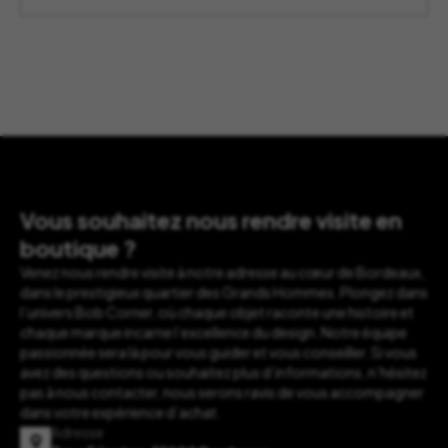
Vous souhaitez nous rendre visite en
boutique ?
Venez nous rendre visite à notre adresse au cœur de Bordeaux,
dans le prestigieux quartier des Grands Hommes. Plongez dans
l’univers Bob Corner, où chaque objet raconte une histoire et
chaque marque incarne l’excellence du design. Notre équipe
passionnée sera là pour vous guider et vous conseiller. Si vous
avez des questions ou souhaitez plus d’informations, n’hésitez
pas à nous contacter, nous serons ravis de vous accompagner
dans votre expérience d’achat.
Adresse