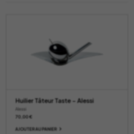
Huilier Tâteur Taste – Alessi
Alessi
70,00
€
AJOUTER AU PANIER