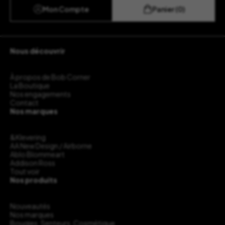
Mon Compte
Panier (0)
Nous découvrir
À propos de Bob Corner
La Boutique
Nos engagements
Contact
Nos marques
&Klevering
AA New Design / Airborne
Ablo Blommeart
Addison Ross
Tout voir
Nos produits
Nouveautés
Nos marques
Bougies, Senteurs, Cosmétique