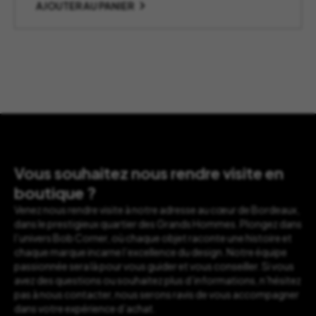
AJOUTER AU PANIER
Vous souhaitez nous rendre visite en
boutique ?
Venez nous rendre visite à notre adresse au cœur de Bordeaux,
dans le prestigieux quartier des Grands Hommes. Plongez dans
l’univers Bob Corner, où chaque objet raconte une histoire et
chaque marque incarne l’excellence du design. Notre équipe
passionnée sera là pour vous guider et vous conseiller. Si vous
avez des questions ou souhaitez plus d’informations, n’hésitez
pas à nous contacter, nous serons ravis de vous accompagner
dans votre expérience d’achat.