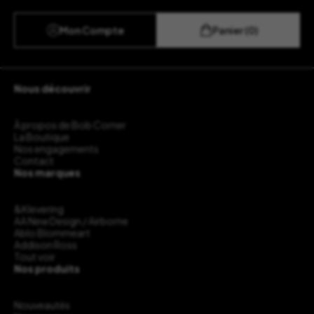
Mon Compte
Panier (0)
Nous découvrir
À propos de Bob Corner
La Boutique
Nos engagements
Contact
Nos marques
&Klevering
AA New Design / Airborne
Ablo Blommeart
Addison Ross
Tout voir
Nos produits
Nouveautés