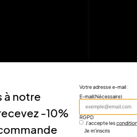
Votre adresse e-mail :
nous
 à notre
E-mail
(Nécessaire)
 recevez -10%
RGPD
J’accepte les
condition
re commande
Je m’inscris