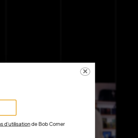
✕
s d’utilisation
de Bob Corner