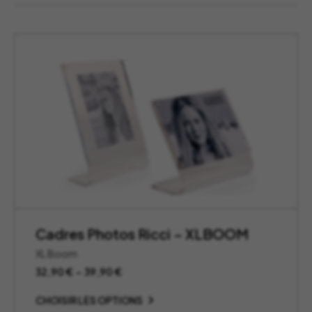
Cadres Photos Ricci – XLBOOM
XL Boom
Plage
32,90
€
–
39,90
€
de
prix :
CHOISIR LES OPTIONS