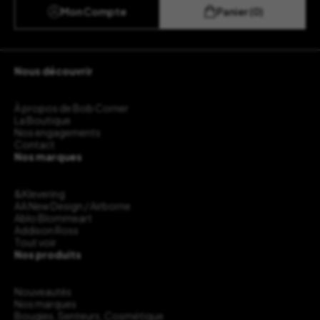
Mon Compte
Panier (0)
Nous découvrir
À propos de Bob Corner
La Boutique
Nos engagements
Contact
Nos marques
&Klevering
AA New Design / Airborne
Ablo Blommeart
Addison Ross
Tout voir
Nos produits
Nouveautés
Nos marques
Bougies, Senteurs, Cosmétique