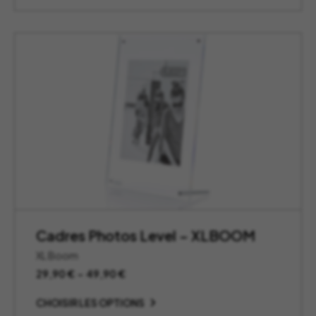
32,90 €
à
39,90 €
Cadres Photos Level – XLBOOM
XL Boom
Plage
29,90
€
–
49,90
€
de
prix :
CHOISIR LES OPTIONS
29,90 €