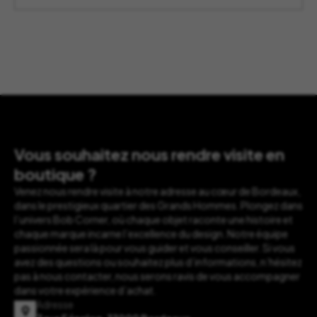
à
49,90 €
Vous souhaitez nous rendre visite en
boutique ?
Venez nous rendre visite à notre adresse au cœur de Bordeaux,
dans le prestigieux quartier des Grands Hommes. Plongez dans
l’univers Bob Corner, où chaque objet raconte une histoire et
chaque marque incarne l’excellence du design. Notre équipe
passionnée sera là pour vous guider et vous conseiller. Si vous
avez des questions ou souhaitez plus d’informations, n’hésitez
pas à nous contacter, nous serons ravis de vous accompagner
dans votre expérience d’achat.
Adresse