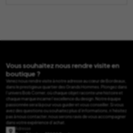
205,00 €
à
255,00 €
Vous souhaitez nous rendre visite en
boutique ?
Venez nous rendre visite à notre adresse au cœur de Bordeaux,
dans le prestigieux quartier des Grands Hommes. Plongez dans
l’univers Bob Corner, où chaque objet raconte une histoire et
chaque marque incarne l’excellence du design. Notre équipe
passionnée sera là pour vous guider et vous conseiller. Si vous
avez des questions ou souhaitez plus d’informations, n’hésitez
pas à nous contacter, nous serons ravis de vous accompagner
dans votre expérience d’achat.
Adresse