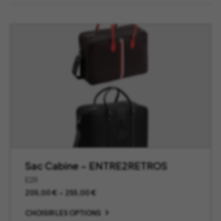
Sac Cabine – ENTRE2RETROS
E2R
Plage
205,00
€
–
255,00
€
de
prix :
CHOISIR LES OPTIONS