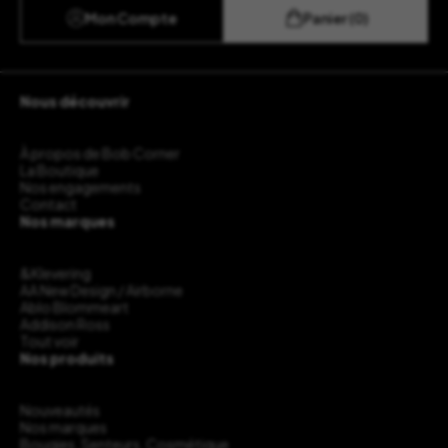
Mon Compte
Panier (0)
Nous découvrir
À propos de Bob Corner
La Boutique
Nos engagements
Contact
Nos marques
&Klevering
AA New Design / Airborne
Ablo Blommeart
Addison Ross
Tout voir
Nos produits
Nouveautés
Nos marques
Bougies, Senteurs, Cosmétique