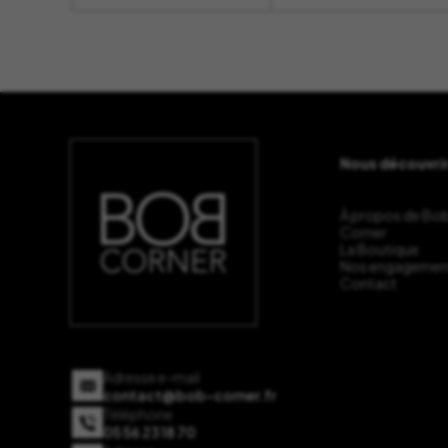
Nous découvri
À propos de Bo
Corner
La Boutique
Nos engagemen
Contact
Adresse e-mail
contact@bob-corner.fr
Téléphone
05 56 23 18 70