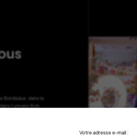
nous
de Bordeaux, dans le
ans l’univers Bob
haque marque incarne
ra là pour vous guider
ouhaitez plus
Votre adresse e-mail :
s serons ravis de vous