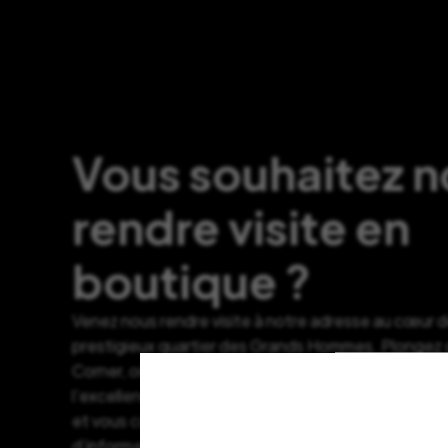
Vous souhaitez 
rendre visite en
boutique ?
Venez nous rendre visite à notre adresse au cœur 
prestigieux quartier des Grands Hommes. Plongez d
Corner, où chaque objet raconte une histoire et c
l’excellence du design. Notre équipe passionnée se
et vous conseiller. Si vous avez des questions ou s
d’informations, n’hésitez pas à nous contacter, nou