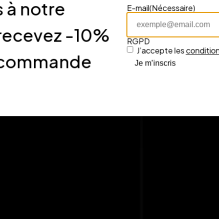
 à notre
E-mail
(Nécessaire)
 recevez -10%
RGPD
J’accepte les
condition
re commande
Je m’inscris