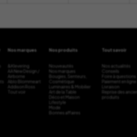
r
Nos marques
Nos produits
Tout savoir
b
&Klevering
Nouveautés
Nos actualités
AA New Design /
Nos marques
Conseils
Airborne
Bougies, Senteurs,
Foire à questions
ts
Ablo Blommeart
Cosmétique
Paiement en ligne
Addison Ross
Luminaires & Mobilier
Livraison
Tout voir
Art de la Table
Reprise des ancie
Déco et Maison
produits
Lifestyle
Mode
Bonnes affaires