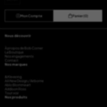
Mon Compte
Panier (0)
Nous découvrir
À propos de Bob Corner
La Boutique
Nos engagements
Contact
Nos marques
&Klevering
AA New Design / Airborne
Ablo Blommeart
Addison Ross
Tout voir
Nos produits