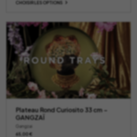
CHOISIR LES OPTIONS
Plateau Rond Curiosito 33 cm –
GANGZAÏ
Gangzai
65,00
€