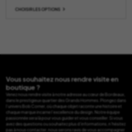
CHOISIR LES OPTIONS
Vous souhaitez nous rendre visite en
boutique ?
Venez nous rendre visite à notre adresse au cœur de Bordeaux,
dans le prestigieux quartier des Grands Hommes. Plongez dans
l’univers Bob Corner, où chaque objet raconte une histoire et
chaque marque incarne l’excellence du design. Notre équipe
passionnée sera là pour vous guider et vous conseiller. Si vous
avez des questions ou souhaitez plus d’informations, n’hésitez
pas à nous contacter, nous serons ravis de vous accompagner