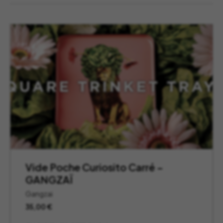
Vide Poche Curiosito Carré –
GANGZAÏ
Gangzai
35,00
€