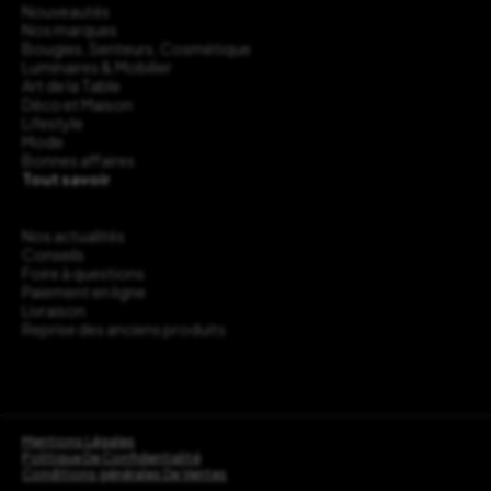
Nouveautés
Nos marques
Bougies, Senteurs, Cosmétique
Luminaires & Mobilier
Art de la Table
Déco et Maison
Lifestyle
Mode
Bonnes affaires
Tout savoir
Nos actualités
Conseils
Foire à questions
Paiement en ligne
Livraison
Reprise des anciens produits
Mentions Légales
Politique De Confidentialité
Conditions générales De Ventes