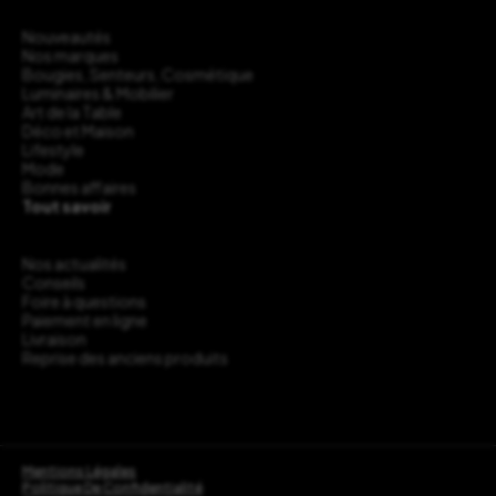
Nouveautés
Nos marques
Bougies, Senteurs, Cosmétique
Luminaires & Mobilier
Art de la Table
Déco et Maison
Lifestyle
Mode
Bonnes affaires
Tout savoir
Nos actualités
Conseils
Foire à questions
Paiement en ligne
Livraison
Reprise des anciens produits
Mentions Légales
Politique De Confidentialité