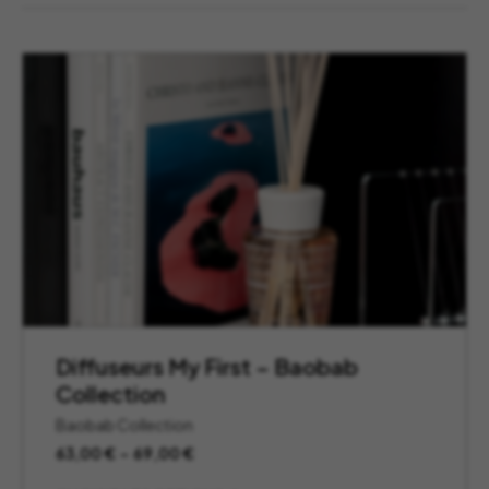
Diffuseurs My First – Baobab
Collection
Baobab Collection
Plage
63,00
€
–
69,00
€
de