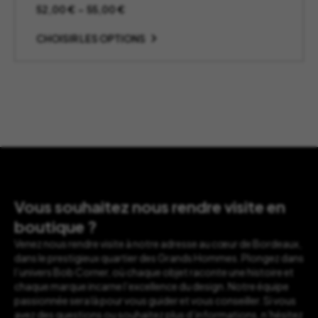
Plage
52,00
€
–
55,00
€
de
prix :
CHOISIR LES OPTIONS
52,00 €
à
55,00 €
Vous souhaitez nous rendre visite en
boutique ?
Venez nous rendre visite à notre adresse au cœur de Bordeaux,
dans le prestigieux quartier des Grands Hommes. Plongez dans
l’univers Bob Corner, où chaque objet raconte une histoire et
chaque marque incarne l’excellence du design. Notre équipe
passionnée sera là pour vous guider et vous conseiller. Si vous
avez des questions ou souhaitez plus d’informations, n’hésitez