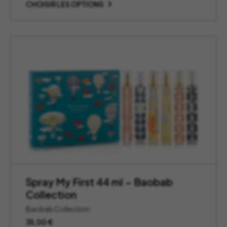
prix :
CHOISIR LES OPTIONS
63,00 €
à
69,00 €
Spray My First 44 ml – Baobab
Collection
Baobab Collection
35,00
€