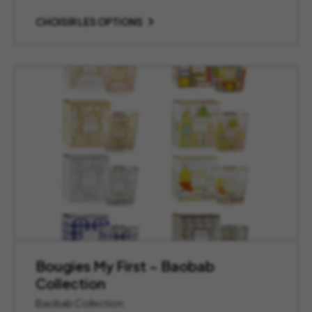
CHOISIR LES OPTIONS
Bougies My First – Baobab
Collection
Baobab Collection