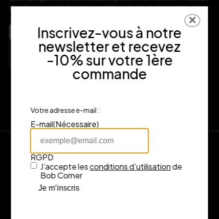
pas à nous contacter, nous serons ravis de vous accompagner
dans votre expérience d’achat.
✕
Adresse
Inscrivez-vous à notre
7 rue Fénelon, 33000 Bordeaux
newsletter et recevez
Consulter l’itinéraire sur Google Maps
-10% sur votre 1ère
commande
Votre adresse e-mail :
E-mail
(Nécessaire)
RGPD
J’accepte les
conditions d’utilisation
de
Bob Corner
Je m’inscris