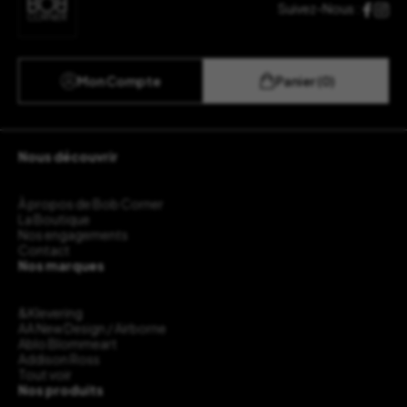
Suivez-Nous :
Mon Compte
Panier (0)
Nous découvrir
À propos de Bob Corner
La Boutique
Nos engagements
Contact
Nos marques
&Klevering
AA New Design / Airborne
Ablo Blommeart
Addison Ross
Tout voir
Nos produits