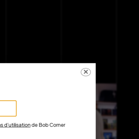
✕
s d’utilisation
de Bob Corner