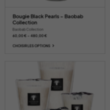
Bougie Black Pearls – Baobab
Collection
Baobab Collection
Plage
60,00
€
–
480,00
€
de
prix :
CHOISIR LES OPTIONS
60,00 €
à
480,00 €