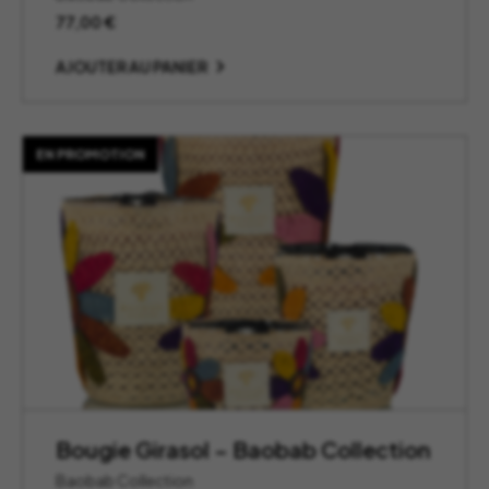
77,00
€
AJOUTER AU PANIER
EN PROMOTION
Bougie Girasol – Baobab Collection
Baobab Collection