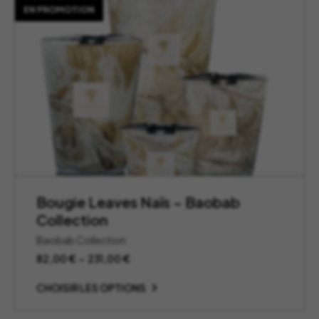
EN PROMOTION
Bougie Leaves Naïs – Baobab
Collection
Baobab Collection
Plage
82,00
€
–
231,00
€
de
prix :
CHOISIR LES OPTIONS
82,00 €
à