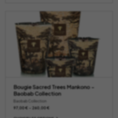
Bougie Sacred Trees Mankono –
Baobab Collection
Baobab Collection
Plage
97,00
€
–
260,00
€
de