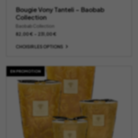
Bougie Vony Tanteli – Baobab
Collection
Baobab Collection
Plage
82,00
€
–
231,00
€
de
prix :
CHOISIR LES OPTIONS
82,00 €
à
231,00 €
EN PROMOTION