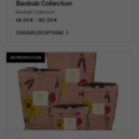
Baobab Collection
Baobab Collection
Plage
68,00
€
–
182,00
€
de
prix :
CHOISIR LES OPTIONS
68,00 €
à
182,00 €
EN PROMOTION