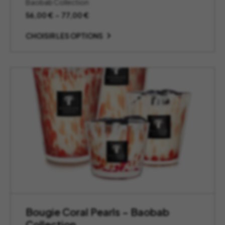
Baobab Collection
Plage
56,00
€
–
77,00
€
de
prix :
CHOISIR LES OPTIONS
56,00 €
à
77,00 €
Bougie Coral Pearls – Baobab
Collection