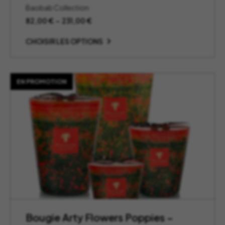
Baobab Collection
Plage
82,00
€
–
231,00
€
de
prix :
CHOISIR LES OPTIONS
82,00 €
à
231,00 €
EN PROMOTION
Bougie Arty Flowers Poppies –