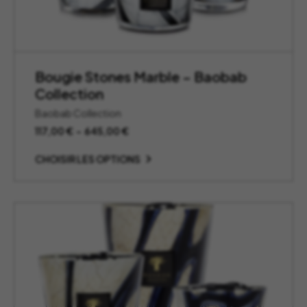
Bougie Stones Marble – Baobab
Collection
Baobab Collection
Plage
117,00
€
–
645,00
€
de
prix :
CHOISIR LES OPTIONS
117,00 €
à
645,00 €