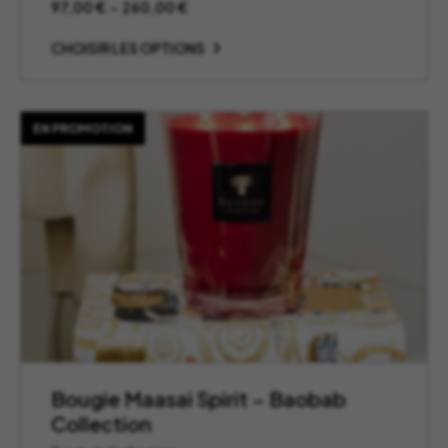
Plage
97,00
€
–
260,00
€
de
prix :
CHOISIR LES OPTIONS
97,00 €
à
260,00 €
EN PROMOTION
Bougie Maasai Spirit – Baobab
Collection