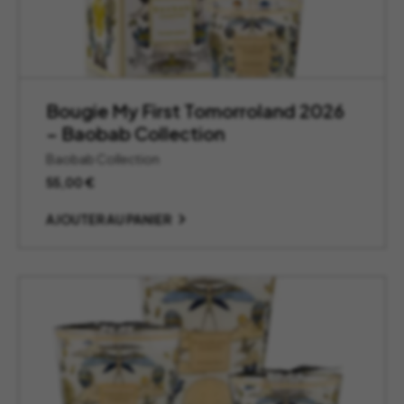
Bougie My First Tomorroland 2026
– Baobab Collection
Baobab Collection
55,00
€
AJOUTER AU PANIER