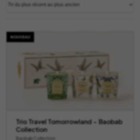
NOUVEAU
Trio Travel Tomorrowland – Baobab
Collection
Baobab Collection