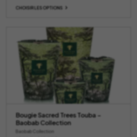
de
prix :
CHOISIR LES OPTIONS
97,00 €
à
260,00 €
Bougie Sacred Trees Touba –
Baobab Collection
Baobab Collection