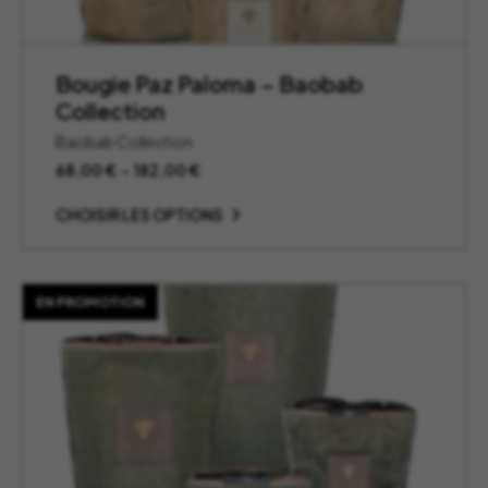
Bougie Paz Paloma – Baobab
Collection
Baobab Collection
Plage
68,00
€
–
182,00
€
de
prix :
CHOISIR LES OPTIONS
68,00 €
à
182,00 €
EN PROMOTION