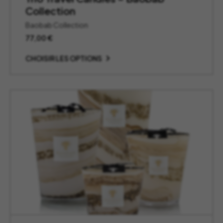
Collection
Baobab Collection
77,00
€
CHOISIR LES OPTIONS