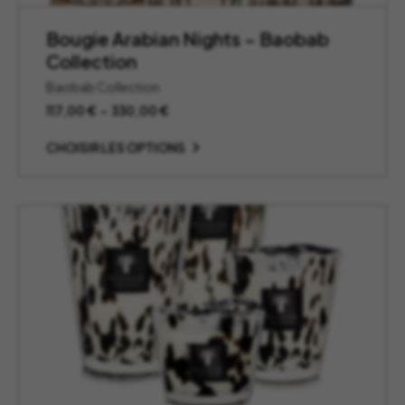
Bougie Arabian Nights – Baobab
Collection
Baobab Collection
Plage
117,00
€
–
330,00
€
de
prix :
CHOISIR LES OPTIONS
117,00 €
à
330,00 €