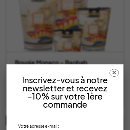
Bougie Monaco – Baobab
Collection
✕
Inscrivez-vous à notre
Baobab Collection
Plage
82,00
€
–
231,00
€
newsletter et recevez
de
-10% sur votre 1ère
prix :
CHOISIR LES OPTIONS
commande
82,00 €
à
231,00 €
EN PROMOTION
Votre adresse e-mail :