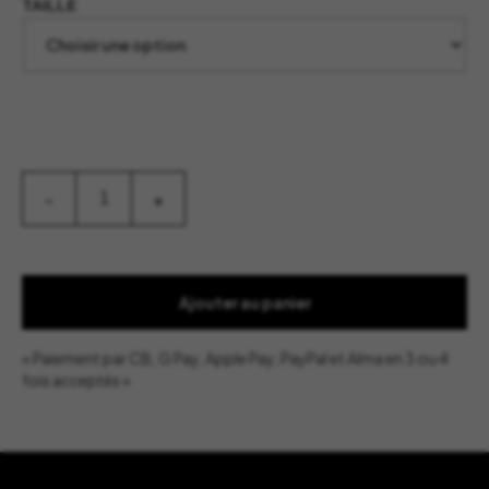
TAILLE
quantité
-
+
de
Bougie
Stones
Agate
-
Baobab
Ajouter au panier
Collection
« Paiement par CB, G Pay, Apple Pay, PayPal et Alma en 3 ou 4
fois acceptés »