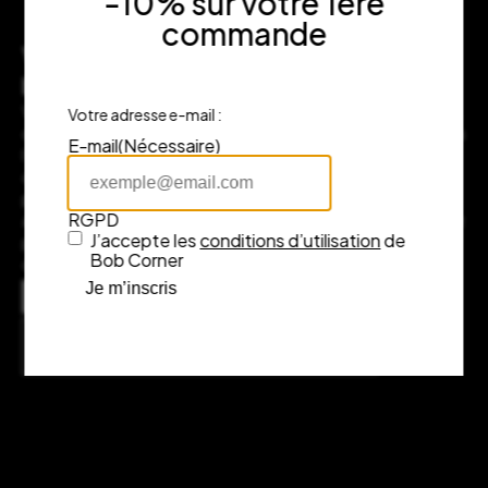
-10% sur votre 1ère
commande
Vous souhaitez nous rendre visite en
boutique ?
Venez nous rendre visite à notre adresse au cœur de Bordeaux,
Votre adresse e-mail :
dans le prestigieux quartier des Grands Hommes. Plongez dans
E-mail
(Nécessaire)
l’univers Bob Corner, où chaque objet raconte une histoire et
chaque marque incarne l’excellence du design. Notre équipe
passionnée sera là pour vous guider et vous conseiller. Si vous
RGPD
avez des questions ou souhaitez plus d’informations, n’hésitez
J’accepte les
conditions d’utilisation
de
pas à nous contacter, nous serons ravis de vous accompagner
Bob Corner
dans votre expérience d’achat.
Adresse
Je m’inscris
7 rue Fénelon, 33000 Bordeaux
Consulter l’itinéraire sur Google Maps