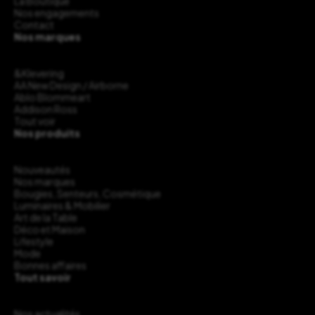
La Boutique
Nos engagements
Contact
Nos marques
&Klevering
AA New Design / Airborne
Ablo Blommeart
Addison Ross
Tout voir
Nos produits
Nouveautés
Nos marques
Bougies, Senteurs, Cosmétique
Luminaires & Mobilier
Art de la Table
Déco et Maison
Lifestyle
Mode
Bonnes affaires
Tout savoir
Nos actualités