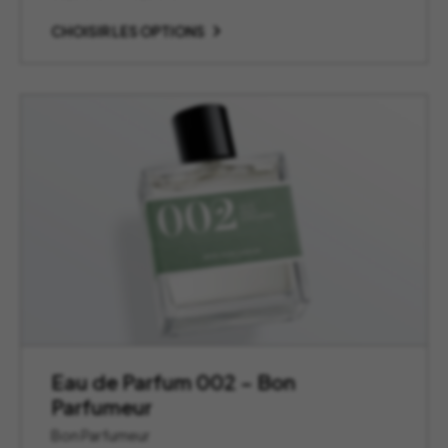
de
prix :
CHOISIR LES OPTIONS
55,00 €
à
110,00 €
Eau de Parfum 002 – Bon
Parfumeur
Bon Parfumeur