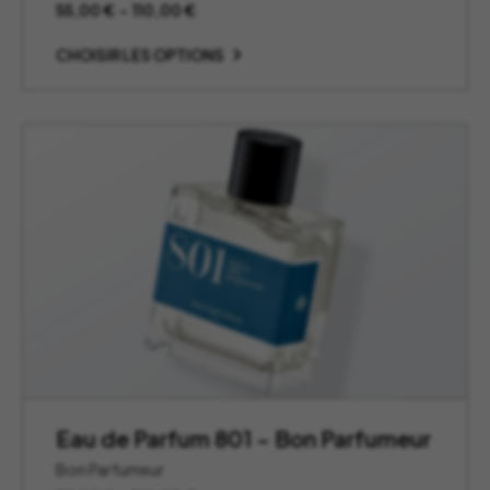
Plage
55,00
€
–
110,00
€
de
prix :
CHOISIR LES OPTIONS
55,00 €
à
110,00 €
Eau de Parfum 801 – Bon Parfumeur
Bon Parfumeur