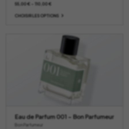
Plage
55,00
€
–
110,00
€
de
prix :
CHOISIR LES OPTIONS
55,00 €
à
110,00 €
Eau de Parfum 001 – Bon Parfumeur
Bon Parfumeur