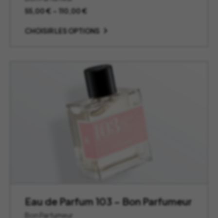
Plage
55,00
€
–
110,00
€
de
prix :
CHOISIR LES OPTIONS
55,00 €
à
110,00 €
Eau de Parfum 103 – Bon Parfumeur
Bon Parfumeur