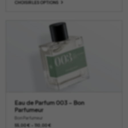
prix :
CHOISIR LES OPTIONS
55,00 €
à
110,00 €
Eau de Parfum 003 – Bon
Parfumeur
Bon Parfumeur
Plage
55,00
€
–
110,00
€