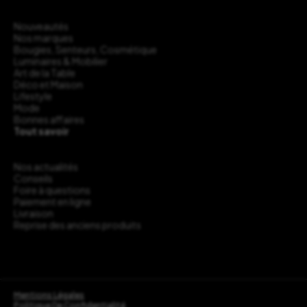
Nouveautés
Nos marques
Bougies, Senteurs, Cosmétique
Luminaires & Mobilier
Art de la Table
Déco et Maison
Lifestyle
Mode
Bonnes affaires
Tout savoir
Nos actualités
Conseils
Foire à questions
Paiement en ligne
Livraison
Reprise des anciens produits
Mentions Légales
Politique De Confidentialité