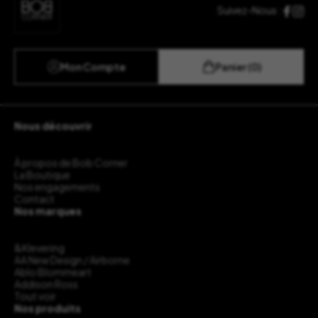
Suivez-Nous :
Mon Compte
Panier (0)
Nous découvrir
À propos de Bob Corner
La Boutique
Nos engagements
Contact
Nos marques
&Klevering
AA New Design / Airborne
Ablo Blommeart
Addison Ross
Tout voir
Nos produits