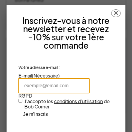
Bon Parfumeur
Plage
55,00
€
–
110,00
€
✕
de
Inscrivez-vous à notre
prix :
CHOISIR LES OPTIONS
55,00 €
newsletter et recevez
à
-10% sur votre 1ère
110,00 €
commande
Votre adresse e-mail :
E-mail
(Nécessaire)
RGPD
J’accepte les
conditions d’utilisation
de
Bob Corner
Je m’inscris
Eau de Parfum 301 – Bon Parfumeur
Bon Parfumeur