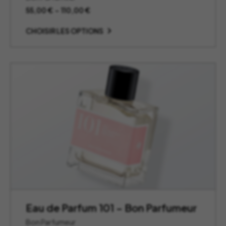
Plage
55,00
€
–
110,00
€
de
prix :
CHOISIR LES OPTIONS
55,00 €
à
110,00 €
Eau de Parfum 101 – Bon Parfumeur
Bon Parfumeur