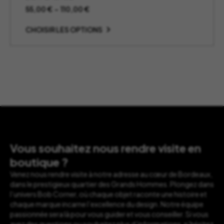
Plage
55,00
€
–
110,00
€
de
prix :
CHOISIR LES OPTIONS
55,00 €
à
110,00 €
Vous souhaitez nous rendre visite en
boutique ?
Venez nous rendre visite à notre adresse au cœur de Bordeaux,
dans le prestigieux quartier des Grands Hommes. Plongez dans
l’univers Bob Corner, où chaque objet raconte une histoire et
chaque marque incarne l’excellence du design. Notre équipe
passionnée sera là pour vous guider et vous conseiller. Si vous