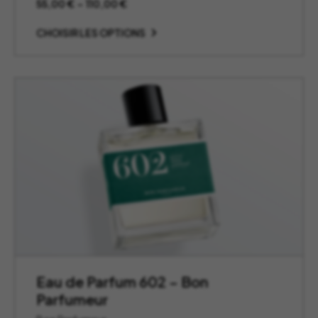
Plage
55,00
€
–
110,00
€
de
prix :
CHOISIR LES OPTIONS
55,00 €
à
110,00 €
Eau de Parfum 602 – Bon
Parfumeur