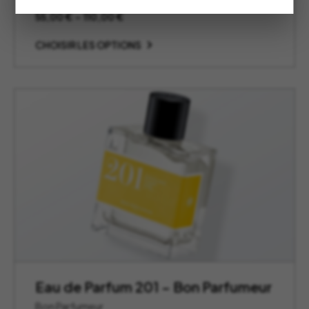
Plage
55,00
€
–
110,00
€
de
prix :
CHOISIR LES OPTIONS
55,00 €
à
110,00 €
Eau de Parfum 201 – Bon Parfumeur
Bon Parfumeur