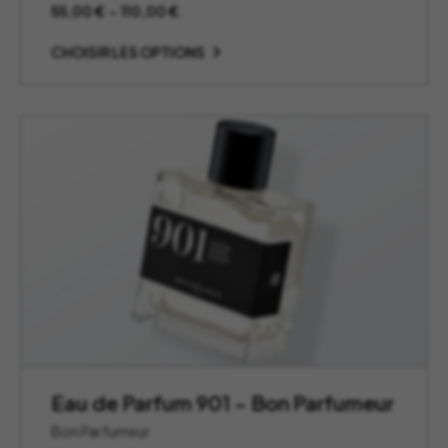
Plage
55,00
€
–
110,00
€
de
prix :
CHOISIR LES OPTIONS
55,00 €
à
110,00 €
Eau de Parfum 901 – Bon Parfumeur
Bon Parfumeur