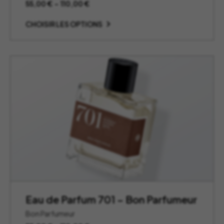
Plage
55,00
€
–
110,00
€
de
prix :
CHOISIR LES OPTIONS
55,00 €
à
110,00 €
Eau de Parfum 701 – Bon Parfumeur
Bon Parfumeur