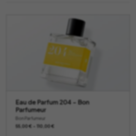
Eau de Parfum 204 – Bon
Parfumeur
Bon Parfumeur
Plage
55,00
€
–
110,00
€
de