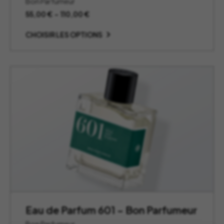
Bon Parfumeur
Plage
55,00
€
–
110,00
€
de
prix :
CHOISIR LES OPTIONS
55,00 €
à
110,00 €
Eau de Parfum 601 – Bon Parfumeur