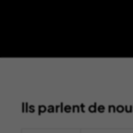
Ils parlent de nou