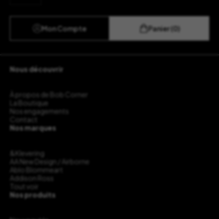
Mon Compte
Panier (0)
Nous découvrir
À propos de Bob Corner
La Boutique
Nos engagements
Contact
Nos marques
&Klevering
AA New Design / Airborne
Ablo Blommeart
Addison Ross
Tout voir
Nos produits