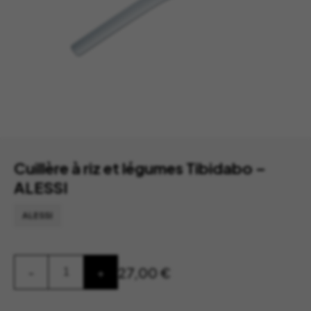
Cuillère à riz et légumes Tibidabo –
ALESSI
ALESSI
quantité
27,00
€
-
+
de
Cuillère
à
riz