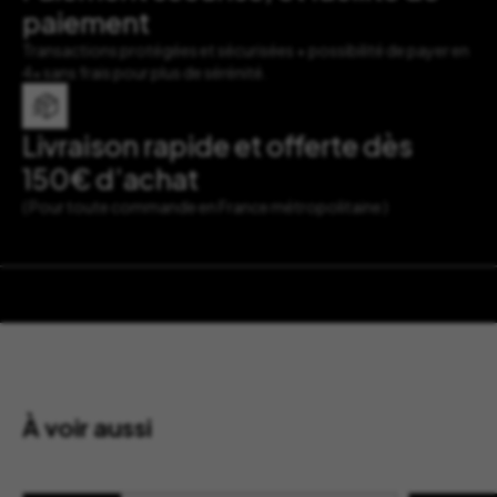
paiement
Transactions protégées et sécurisées + possibilité de payer en
4x sans frais pour plus de sérénité.
Livraison rapide et offerte dès
150€ d’achat
( Pour toute commande en France métropolitaine )
À voir aussi