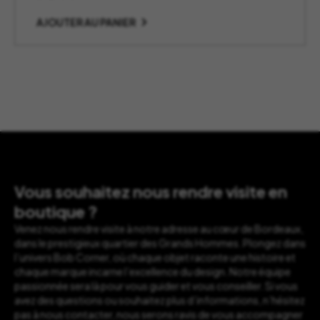
AJOUTER AU PANIER
Vous souhaitez nous rendre visite en
boutique ?
Venez nous rendre visite à notre adresse au cœur de Bordeaux,
dans le prestigieux quartier des Grands Hommes. Plongez dans
l’univers Bob Corner, où chaque objet raconte une histoire et
chaque marque incarne l’excellence du design. Notre équipe
passionnée sera là pour vous guider et vous conseiller. Si vous
avez des questions ou souhaitez plus d’informations, n’hésitez
pas à nous contacter, nous serons ravis de vous accompagner