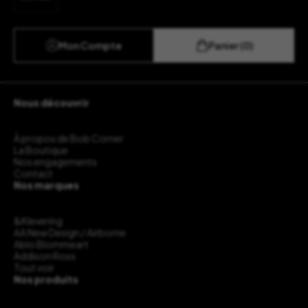
Mon Compte
Panier (0)
Nous découvrir
À propos de Bob Corner
La Boutique
Nos engagements
Contact
Nos marques
&Klevering
AA New Design / Airborne
Ablo Blommeart
Addison Ross
Tout voir
Nos produits