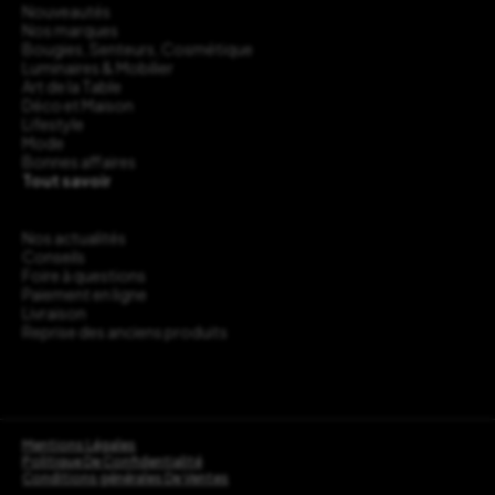
Nouveautés
Nos marques
Bougies, Senteurs, Cosmétique
Luminaires & Mobilier
Art de la Table
Déco et Maison
Lifestyle
Mode
Bonnes affaires
Tout savoir
Nos actualités
Conseils
Foire à questions
Paiement en ligne
Livraison
Reprise des anciens produits
Mentions Légales
Politique De Confidentialité
Conditions générales De Ventes