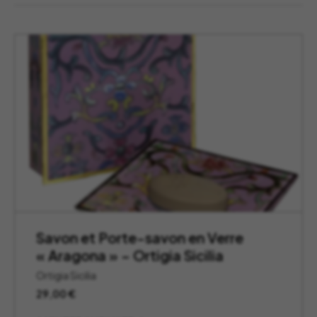
Savon et Porte-savon en Verre
« Aragona » – Ortigia Sicilia
Ortigia Sicilia
29,00
€