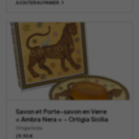
AJOUTER AU PANIER
Savon et Porte-savon en Verre
« Ambra Nera » – Ortigia Sicilia
Ortigia Sicilia
29,90
€