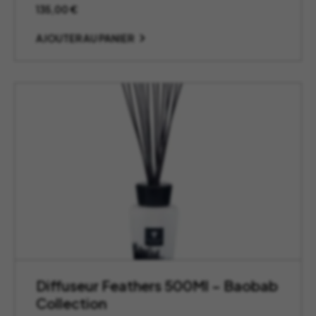
135,00
€
AJOUTER AU PANIER
Diffuseur Feathers 500Ml – Baobab
Collection