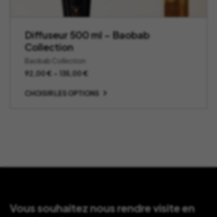
Diffuseur 500 ml – Baobab
Collection
Baobab Collection
Plage
92,00
€
–
135,00
€
de
prix :
CHOISIR LES OPTIONS
92,00 €
à
135,00 €
Vous souhaitez nous rendre visite en