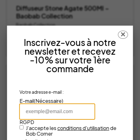
Diffuseur Stone Agate 500Ml –
Baobab Collection
Baobab Collection
135,00
€
✕
Inscrivez-vous à notre
AJOUTER AU PANIER
newsletter et recevez
-10% sur votre 1ère
commande
Votre adresse e-mail :
E-mail
(Nécessaire)
RGPD
J’accepte les
conditions d’utilisation
de
Bob Corner