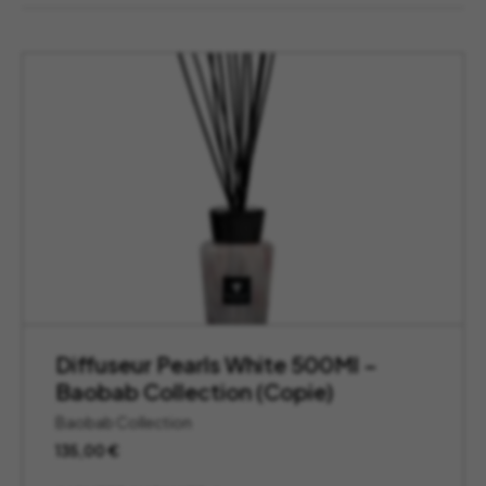
Diffuseur Pearls White 500Ml –
Baobab Collection (Copie)
Baobab Collection
135,00
€