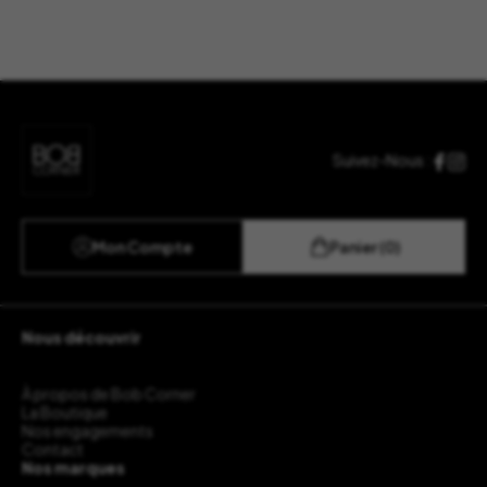
Suivez-Nous :
Mon Compte
Panier (0)
Nous découvrir
À propos de Bob Corner
La Boutique
Nos engagements
Contact
Nos marques