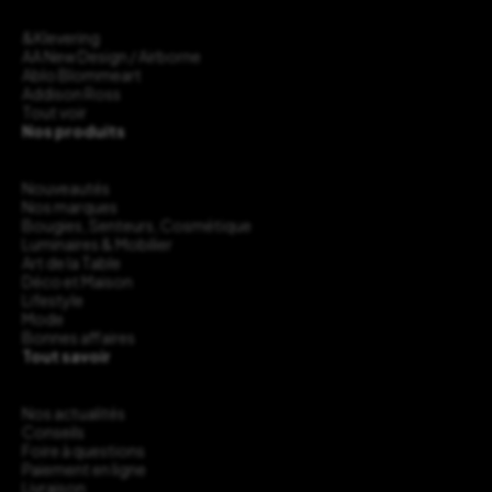
&Klevering
AA New Design / Airborne
Ablo Blommeart
Addison Ross
Tout voir
Nos produits
Nouveautés
Nos marques
Bougies, Senteurs, Cosmétique
Luminaires & Mobilier
Art de la Table
Déco et Maison
Lifestyle
Mode
Bonnes affaires
Tout savoir
Nos actualités
Conseils
Foire à questions
Paiement en ligne
Livraison