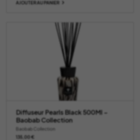
AJOUTER AU PANIER
Diffuseur Pearls Black 500Ml –
Baobab Collection
Baobab Collection
135,00
€