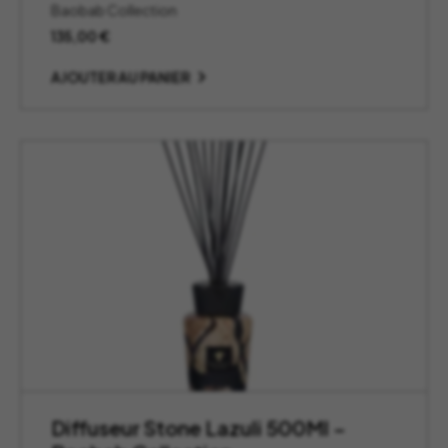
Baobab Collection
135,00
€
AJOUTER AU PANIER
Diffuseur Stone Lazuli 500Ml –