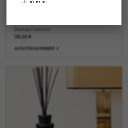
Je m’inscris
Diffuseur Stone Marble 500Ml –
Baobab Collection
Baobab Collection
135,00
€
AJOUTER AU PANIER