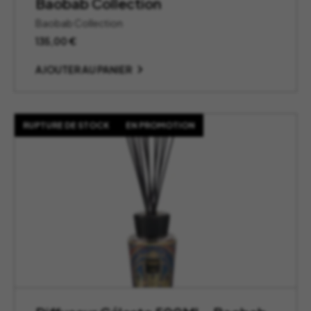
Baobab Collection
Baobab Collection
135,00
€
AJOUTER AU PANIER
RUPTURE DE STOCK
EN PROMOTION