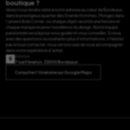
boutique ?
Venez nous rendre visite à notre adresse au cœur de Bordeaux,
dans le prestigieux quartier des Grands Hommes. Plongez dans
l’univers Bob Corner, où chaque objet raconte une histoire et
chaque marque incarne l’excellence du design. Notre équipe
passionnée sera là pour vous guider et vous conseiller. Si vous
avez des questions ou souhaitez plus d’informations, n’hésitez
pas à nous contacter, nous serons ravis de vous accompagner
dans votre expérience d’achat.
Adresse
7 rue Fénelon, 33000 Bordeaux
Consulter l’itinéraire sur Google Maps