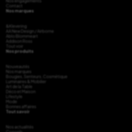
Nos engagements
Contact
Nos marques
&Klevering
AA New Design / Airborne
Ablo Blommeart
Addison Ross
Tout voir
Nos produits
Nouveautés
Nos marques
Bougies, Senteurs, Cosmétique
Luminaires & Mobilier
Art de la Table
Déco et Maison
Lifestyle
Mode
Bonnes affaires
Tout savoir
Nos actualités
Conseils