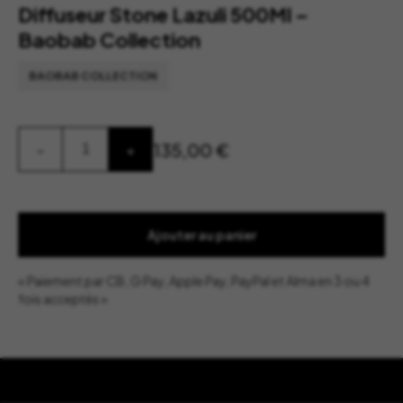
Diffuseur Stone Lazuli 500Ml –
Baobab Collection
BAOBAB COLLECTION
quantité
135,00
€
-
+
de
Diffuseur
Stone
Lazuli
500Ml
-
Ajouter au panier
Baobab
Collection
« Paiement par CB, G Pay, Apple Pay, PayPal et Alma en 3 ou 4
fois acceptés »