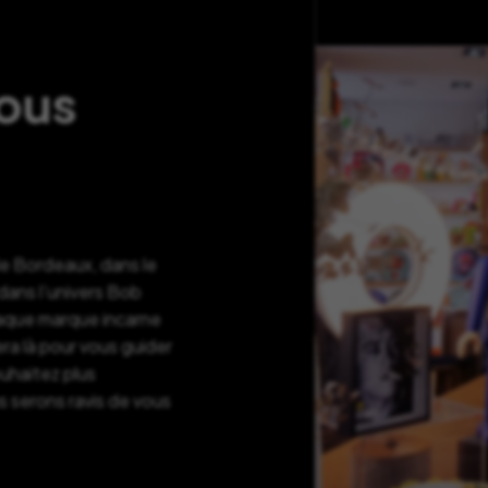
nous
de Bordeaux, dans le
ans l’univers Bob
haque marque incarne
ra là pour vous guider
ouhaitez plus
s serons ravis de vous