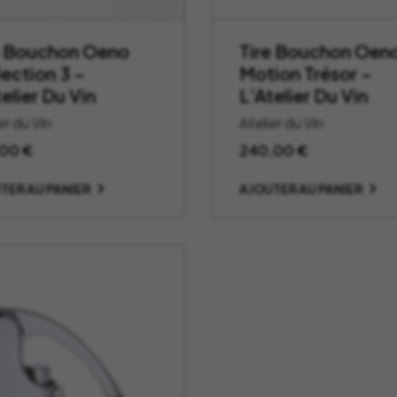
e Bouchon Oeno
Tire Bouchon Oen
lection 3 –
Motion Trésor –
elier Du Vin
L’Atelier Du Vin
er du Vin
Atelier du Vin
,00
€
240,00
€
TER AU PANIER
AJOUTER AU PANIER