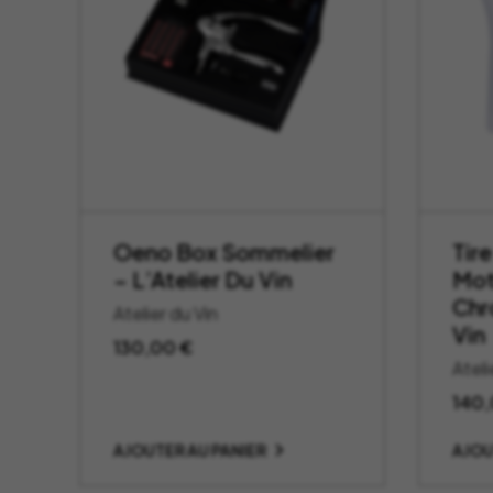
Oeno Box Sommelier
Tir
– L’Atelier Du Vin
Mot
Chr
Atelier du Vin
Vin
130,00
€
Ateli
140
AJOUTER AU PANIER
AJOU