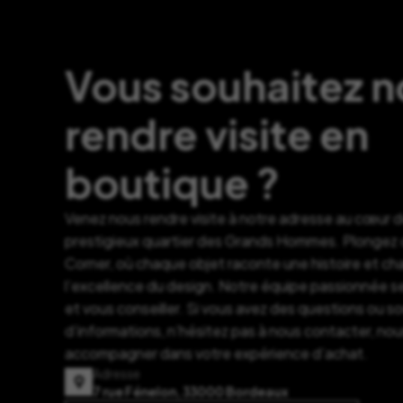
Vous souhaitez 
rendre visite en
boutique ?
Venez nous rendre visite à notre adresse au cœur 
prestigieux quartier des Grands Hommes. Plongez d
Corner, où chaque objet raconte une histoire et c
l’excellence du design. Notre équipe passionnée se
et vous conseiller. Si vous avez des questions ou s
d’informations, n’hésitez pas à nous contacter, nou
accompagner dans votre expérience d’achat.
Adresse
7 rue Fénelon, 33000 Bordeaux