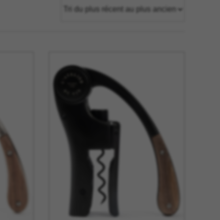
tage
Têtes Blondes
nion
The Automologist
Seurot
The Line
 Copenhagen
The Map
Tivoli Audio
Tse Tse
cilia
Usbepower
ks
Wouf
teilles
XL Boom
YAY
o