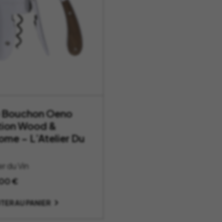
e Bouchon Oeno
ion Wood &
ome – L’Atelier Du
er du Vin
,00
€
TER AU PANIER