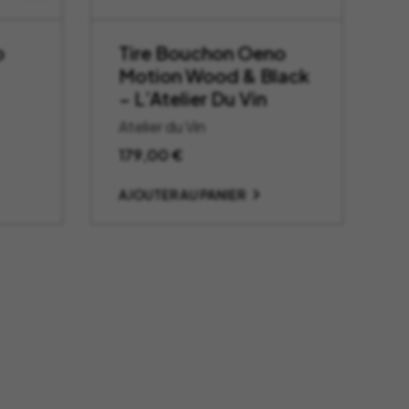
o
Tire Bouchon Oeno
Motion Wood & Black
– L’Atelier Du Vin
Atelier du Vin
179,00
€
AJOUTER AU PANIER