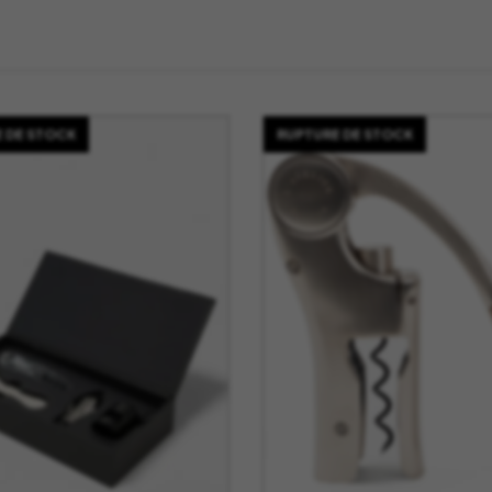
La Mariole
MB Heri
La vie de Chateau
Native U
Le Deun Luminaire
Nicolas 
Leblon Delienne
Normann
 DE STOCK
RUPTURE DE STOCK
Leo Sedim
Oluce
Les Jardins de la
Orlinsky
Comtesse
Ortigia Si
Les Senteur du Bassin
Printwor
Lexon
Q de Bou
LSA
Qeeboo
Lucie Kass
Qlocktw
Luj Paris