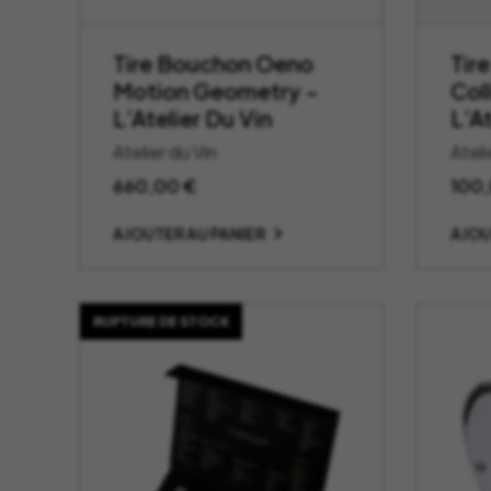
Tire Bouchon Oeno
Tir
Motion Geometry –
Col
L’Atelier Du Vin
L’At
Atelier du Vin
Ateli
660,00
€
100
AJOUTER AU PANIER
AJOU
RUPTURE DE STOCK