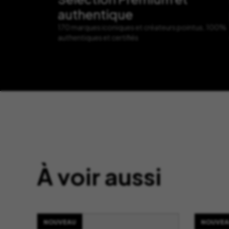
authentique
170 marques iconiques et créateurs pointus, 100%
authentiques et certifiés
À voir aussi
NOUVEAU
NOUVEA