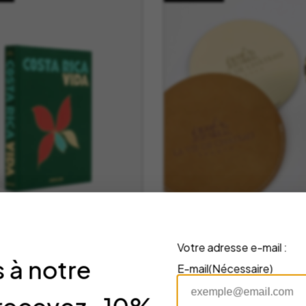
Votre adresse e-mail :
re Costa Rica Vida
Stop-goutte avec
 à notre
ssouline
étui beige – La Vi
E-mail
(Nécessaire)
Château
uline