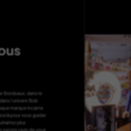
nous
de Bordeaux, dans le
ans l’univers Bob
haque marque incarne
ra là pour vous guider
ouhaitez plus
s serons ravis de vous