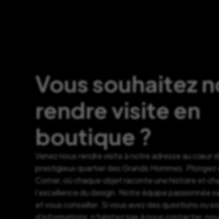
Vous souhaitez 
rendre visite en
boutique ?
Venez nous rendre visite à notre adresse au cœur 
prestigieux quartier des Grands Hommes. Plongez d
Corner, où chaque objet raconte une histoire et c
l’excellence du design. Notre équipe passionnée se
et vous conseiller. Si vous avez des questions ou s
d’informations, n’hésitez pas à nous contacter, nou