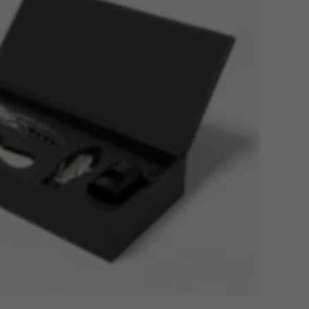
tage
Têtes Blondes
nion
The Automologist
Seurot
The Line
 Copenhagen
The Map
Tivoli Audio
Tse Tse
cilia
Usbepower
ks
Wouf
teilles
XL Boom
YAY
o