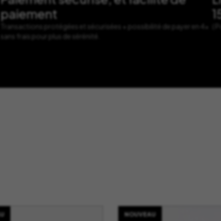
paiement
1
Transactions protégées et sécurisées + possibilité de payer en 4x
( 
sans frais pour plus de sérénité.
U
NOUVEAU