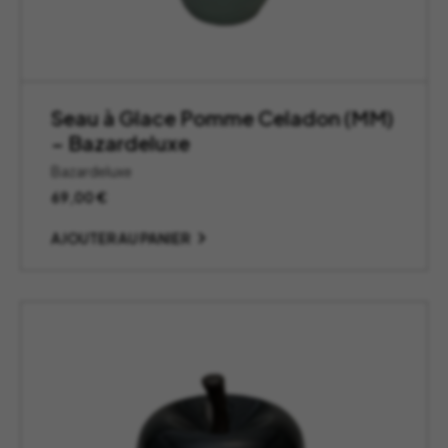
Seau à Glace Pomme Celadon (MM)
– Bazardeluxe
Bazardeluxe
69,00
€
AJOUTER AU PANIER