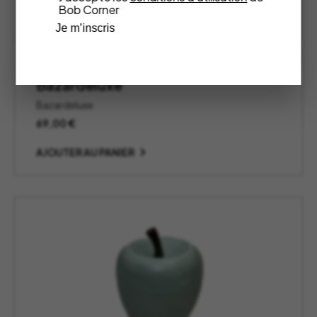
Bob Corner
Je m’inscris
Seau à Glace Pomme Silver (MM) –
Bazardeluxe
Bazardeluxe
69,00
€
AJOUTER AU PANIER