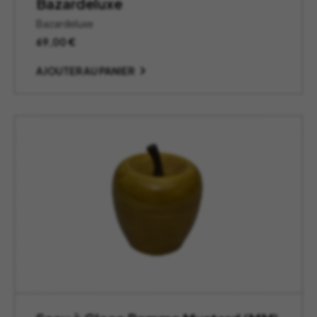
Bazardeluxe
Bazardeluxe
69,00
€
AJOUTER AU PANIER