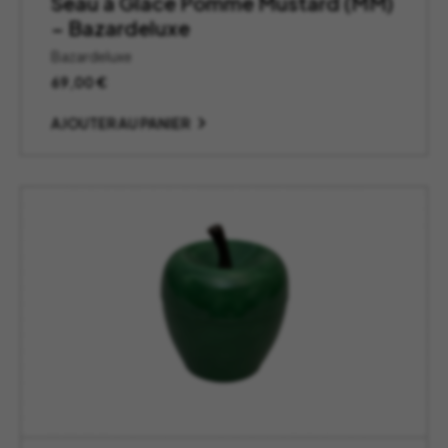
Seau à Glace Pomme Mustard (MM)
– Bazardeluxe
Bazardeluxe
69,00
€
AJOUTER AU PANIER