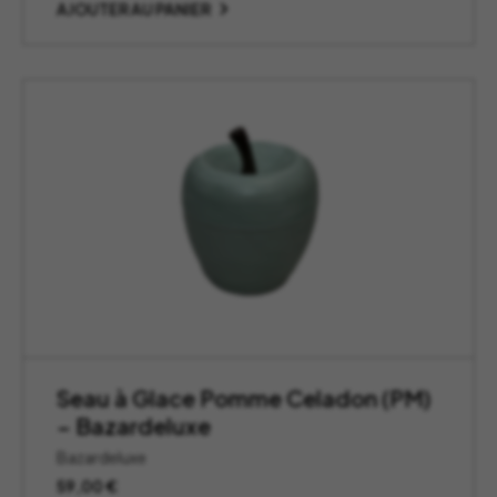
AJOUTER AU PANIER
Seau à Glace Pomme Celadon (PM)
– Bazardeluxe
Bazardeluxe
59,00
€