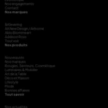
Nos engagements
Contact
Nos marques
&Klevering
AA New Design / Airborne
Ablo Blommeart
Addison Ross
Tout voir
Nos produits
Nouveautés
Nos marques
Bougies, Senteurs, Cosmétique
Luminaires & Mobilier
Art de la Table
Déco et Maison
Lifestyle
Mode
Bonnes affaires
Tout savoir
Nos actualités