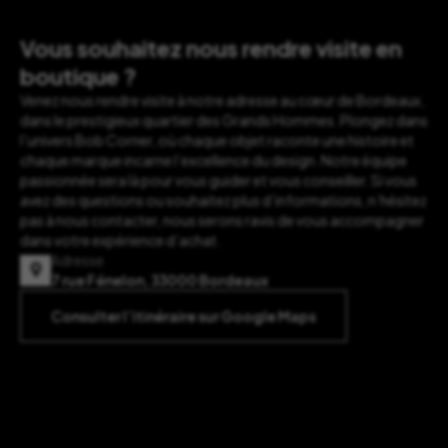
Vous souhaitez nous rendre visite en
boutique ?
Venez nous rendre visite à notre adresse au cœur de Bordeaux,
dans le prestigieux quartier des Grands Hommes. Plongez dans
l’univers Bob Corner, où chaque objet raconte une histoire et
chaque marque incarne l’excellence du design. Notre équipe
passionnée sera là pour vous guider et vous conseiller. Si vous
avez des questions ou souhaitez plus d’informations, n’hésitez
pas à nous contacter, nous serons ravis de vous accompagner
dans votre expérience d’achat.
Adresse
7 rue Fénelon, 33000 Bordeaux
Consulter l’itinéraire sur Google Maps