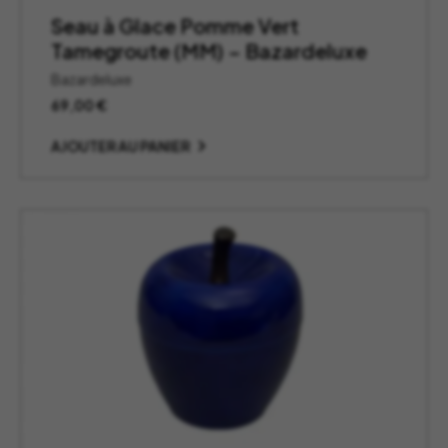
Seau à Glace Pomme Vert
Tamegroute (MM) – Bazardeluxe
Bazardeluxe
69,00
€
AJOUTER AU PANIER