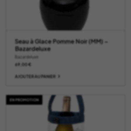
Seau à Glace Pomme Noir (MM) –
Bazardeluxe
Bazardeluxe
69,00
€
AJOUTER AU PANIER
EN PROMOTION