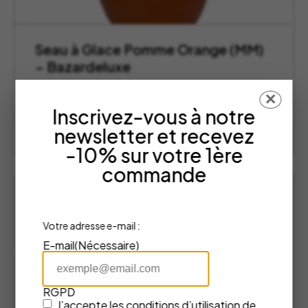
Seau à Glace Pomme Orange (MM)
– Bazardeluxe
Bazardeluxe
✕
69,00
€
Inscrivez-vous à notre
newsletter et recevez
AJOUTER AU PANIER
-10% sur votre 1ère
commande
Votre adresse e-mail :
E-mail
(Nécessaire)
RGPD
J’accepte les
conditions d’utilisation
de