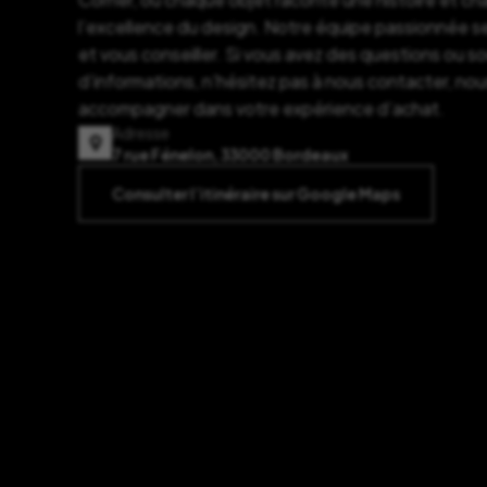
l’excellence du design. Notre équipe passionnée se
et vous conseiller. Si vous avez des questions ou s
d’informations, n’hésitez pas à nous contacter, nou
accompagner dans votre expérience d’achat.
Adresse
7 rue Fénelon, 33000 Bordeaux
Consulter l’itinéraire sur Google Maps