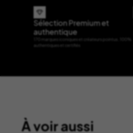
Sélection Premium et
authentique
170 marques iconiques et créateurs pointus, 100%
authentiques et certifiés
À voir aussi