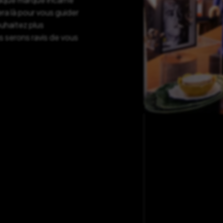
ra là pour vous guider
ouhaitez plus
s serons ravis de vous