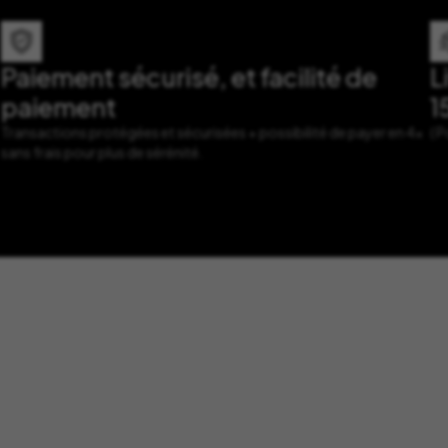
Paiement sécurisé, et facilité de
L
paiement
1
Transactions protégées et sécurisées + possibilité de payer en 4x
( 
sans frais pour plus de sérénité.