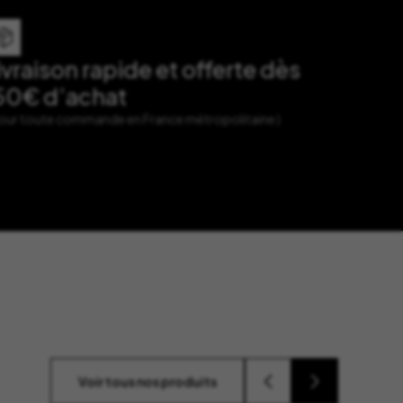
ivraison rapide et offerte dès
50€ d’achat
Pour toute commande en France métropolitaine )
Voir tous nos produits