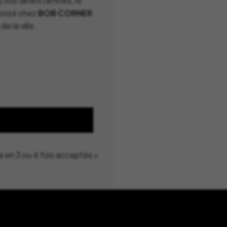
vos dîners raffinés, le
posé chez
BOB CORNER
 la ville.
a en 3 ou 4 fois acceptés »