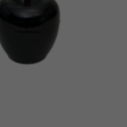
tage
Têtes Blondes
nion
The Automologist
Seurot
The Line
 Copenhagen
The Map
Tivoli Audio
Tse Tse
cilia
Usbepower
ks
Wouf
teilles
XL Boom
YAY
o