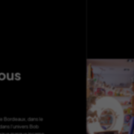
nous
de Bordeaux, dans le
ans l’univers Bob
haque marque incarne