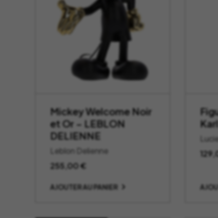
Mickey Welcome Noir
Fig
et Or – LEBLON
Karl
DELIENNE
Luci
Leblon Delienne
129
255,00
€
AJOUTER AU PANIER
AJOU