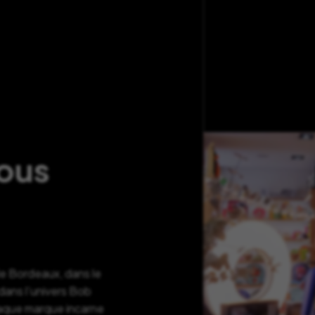
nous
de Bordeaux, dans le
ans l’univers Bob
haque marque incarne