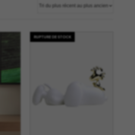
tage
Têtes Blondes
nion
The Automologist
Seurot
The Line
 Copenhagen
The Map
RUPTURE DE STOCK
Tivoli Audio
Tse Tse
cilia
Usbepower
ks
Wouf
teilles
XL Boom
YAY
o