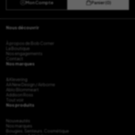
Mon Compte
Panier (0)
Nous découvrir
À propos de Bob Corner
La Boutique
Nos engagements
Contact
Nos marques
&Klevering
AA New Design / Airborne
Ablo Blommeart
Addison Ross
Tout voir
Nos produits
Nouveautés
Nos marques
Bougies, Senteurs, Cosmétique