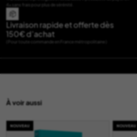
4x sans frais pour plus de sérénité.
Livraison rapide et offerte dès
150€ d’achat
( Pour toute commande en France métropolitaine )
À voir aussi
NOUVEAU
NOUVEAU