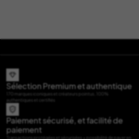
Sélection Premium et authentique
170 marques iconiques et créateurs pointus, 100%
authentiques et certifiés
Paiement sécurisé, et facilité de
paiement
Transactions protégées et sécurisées + possibilité de payer en