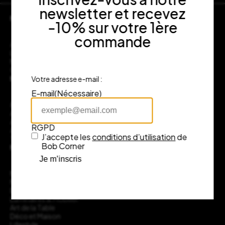
newsletter et recevez
Nous découvrir
-10% sur votre 1ère
commande
À propos de Bob Corner
La Boutique
Nos engagements
Contact
Nos marques
Votre adresse e-mail :
E-mail
(Nécessaire)
&Klevering
AA New Design / Airborne
Ablo Blommeart
RGPD
Addison Ross
J’accepte les
conditions d’utilisation
de
Tout voir
Bob Corner
Nos produits
Je m’inscris
Nouveautés
Nos marques
Bougies, Senteurs, Cosmétique
Luminaires & Mobilier
Art de la Table
Déco et Maison
Lifestyle