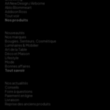
AA New Design / Airborne
Ablo Blommeart
Addison Ross
Tout voir
Nos produits
Nouveautés
Nos marques
Bougies, Senteurs, Cosmétique
Luminaires & Mobilier
Art de la Table
Déco et Maison
Lifestyle
Mode
Bonnes affaires
Tout savoir
Nos actualités
Conseils
Foire à questions
Paiement en ligne
Livraison
Reprise des anciens produits