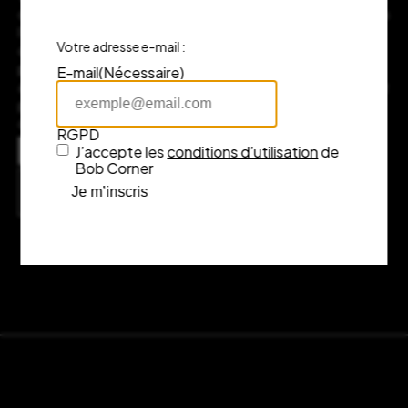
dans le prestigieux quartier des Grands Hommes. Plongez dans
l’univers Bob Corner, où chaque objet raconte une histoire et
Votre adresse e-mail :
chaque marque incarne l’excellence du design. Notre équipe
passionnée sera là pour vous guider et vous conseiller. Si vous
E-mail
(Nécessaire)
avez des questions ou souhaitez plus d’informations, n’hésitez
pas à nous contacter, nous serons ravis de vous accompagner
dans votre expérience d’achat.
RGPD
Adresse
J’accepte les
conditions d’utilisation
de
7 rue Fénelon, 33000 Bordeaux
Bob Corner
Consulter l’itinéraire sur Google Maps
Je m’inscris