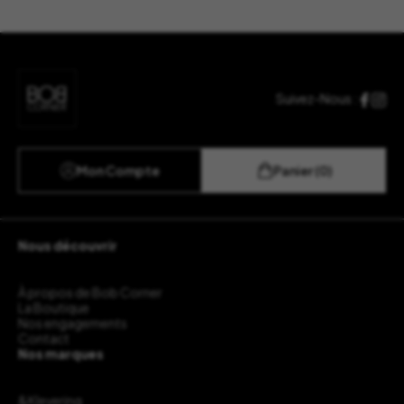
Suivez-Nous :
Mon Compte
Panier (0)
Nous découvrir
À propos de Bob Corner
La Boutique
Nos engagements
Contact
Nos marques
&Klevering