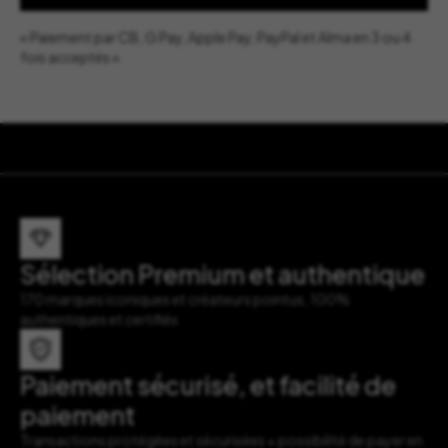
« Paiement par CB, G Pay, Apple Pay, PayPal et Alma en 3 ou 4
fois acceptés »
Sélection Premium et authentique
170 marques iconiques et créateurs pointus, 100%
authentiques et certifiés
Paiement sécurisé, et facilité de
paiement
Transactions protégées et sécurisées + possibilité de payer en