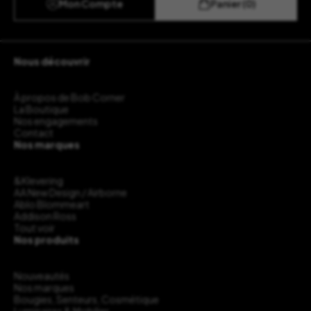
Mon Compte
Panier (0)
Nous découvrir
À propos de Bob Corner
La Boutique
Nos engagements
Contact
Nos marques
&Klevering
AA New Design / Airborne
Ablo Blommeart
Addison Ross
Tout voir
Nos produits
Nouveautés
Nos marques
Bougies, Senteurs, Cosmétique