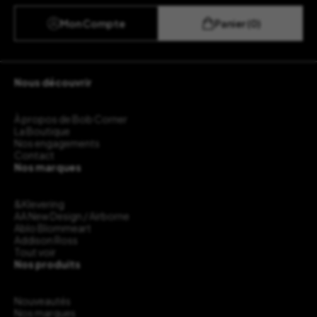
Mon Compte
Panier (0)
Nous découvrir
À propos de Bob Corner
La Boutique
Nos engagements
Contact
Nos marques
&Klevering
AA New Design / Airborne
Ablo Blommeart
Addison Ross
Tout voir
Nos produits
Nouveautés
Nos marques