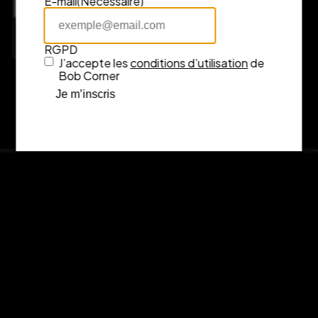
E-mail
(Nécessaire)
7 rue Fénelon, 33000 Bordeaux
Consulter l’itinéraire sur Google Maps
RGPD
J’accepte les
conditions d’utilisation
de
Bob Corner
Je m’inscris