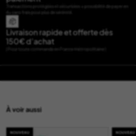
Transactions protégées et sécurisées + possibilité de payer en
4x sans frais pour plus de sérénité.
Livraison rapide et offerte dès
150€ d’achat
( Pour toute commande en France métropolitaine )
À voir aussi
NOUVEAU
NOUVEAU