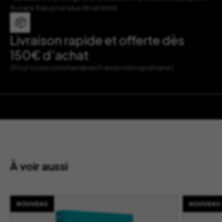
4x sans frais pour plus de sérénité.
Livraison rapide et offerte dès
150€ d’achat
( Pour toute commande en France métropolitaine )
À voir aussi
NOUVEAU
NOUVEAU