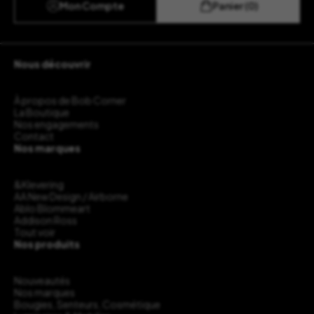
Mon Compte
Panier (0)
Nous découvrir
À propos de Bob Corner
La Boutique
Nos engagements
Contact
Nos marques
&Klevering
AA New Design / Airborne
Ablo Blommeart
Addison Ross
Tout voir
Nos produits
Nouveautés
Nos marques
Bougies, Senteurs, Cosmétique