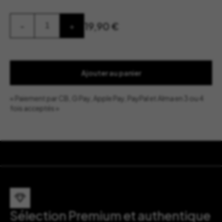
quantité
19,90
€
-
+
de
Bol
Olive
-
Bordallo
Pinheiro
Ajouter au panier
« Paiement par CB, G Pay, Apple Pay, PayPal et Alma en 3 ou 4
fois acceptés »
Sélection Premium et authentique