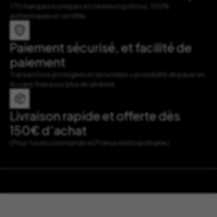
170 marques iconiques et créateurs pointus, 100%
authentiques et certifiés
Paiement sécurisé, et facilité de
paiement
Transactions protégées et sécurisées + possibilité de payer en
4x sans frais pour plus de sérénité.
Livraison rapide et offerte dès
150€ d’achat
( Pour toute commande en France métropolitaine )