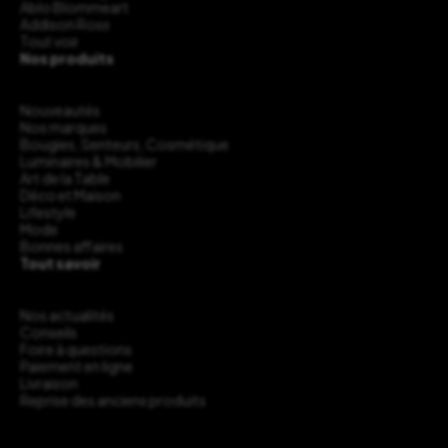
Ablo Blommeart
Addison Ross
Tout voir
Nos produits
Nouveautés
Nos marques
Bougies, Senteurs, Cosmétique
Luminaires & Mobilier
Art de la Table
Déco et Maison
Lifestyle
Mode
Bonnes affaires
Tout savoir
Nos actualités
Conseils
Foire à questions
Paiement en ligne
Livraison
Reprise des anciens produits