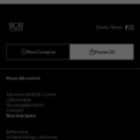
Suivez-Nous :
Mon Compte
Panier (0)
Nous découvrir
À propos de Bob Corner
La Boutique
Nos engagements
Contact
Nos marques
&Klevering
AA New Design / Airborne