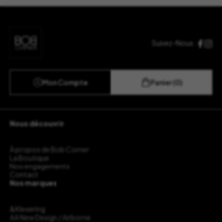
Suivez-Nous :
Mon Compte
Panier (0)
Nous découvrir
À propos de Bob Corner
La Boutique
Nos engagements
Contact
Nos marques
&Klevering
AA New Design / Airborne