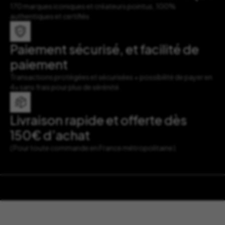
170 marques iconiques et créateurs pointus, 100%
authentiques et certifiés
Paiement sécurisé, et facilité de
paiement
Transactions protégées et sécurisées + possibilité de payer en
4x sans frais pour plus de sérénité.
Livraison rapide et offerte dès
150€ d’achat
( Pour toute commande en France métropolitaine )