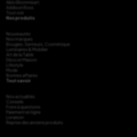
Ablo Blommeart
Addison Ross
Tout voir
Nos produits
Nouveautés
Nos marques
Bougies, Senteurs, Cosmétique
Luminaires & Mobilier
Art de la Table
Déco et Maison
Lifestyle
Mode
Bonnes affaires
Tout savoir
Nos actualités
Conseils
Foire à questions
Paiement en ligne
Livraison
Reprise des anciens produits