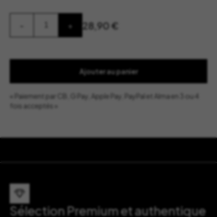
quantité
28,90
€
-
+
de
Bol
Papaye
-
Bordallo
Pinheiro
Ajouter au panier
« Paiement par CB, G Pay, Apple Pay, PayPal et Alma en 3 ou 4
fois acceptés »
Sélection Premium et authentique