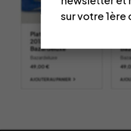
newsletter et
sur votre 1è
Plateau Playboy
Pla
2013-08 –
201
Bazardeluxe
Baz
Bazardeluxe
Baza
49,00
€
49,
AJOUTER AU PANIER
AJOU