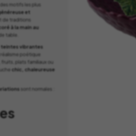
La Mariole
des motifs les plus
MB Heri
La vie de Chateau
généreuse et
Native U
t de traditions
Le Deun Luminaire
Nicolas 
oré à la main au
Leblon Delienne
de table.
Normann
Leo Sedim
s
teintes vibrantes
Oluce
Les Jardins de la
n réalisme poétique
Orlinsky
Comtesse
fruits, plats familiaux ou
Ortigia Si
Les Senteur du Bassin
ouche
chic, chaleureuse
Printwor
Lexon
Q de Bou
LSA
ariations
sont normales :
Qeeboo
Lucie Kass
ues
Qlocktw
Luj Paris