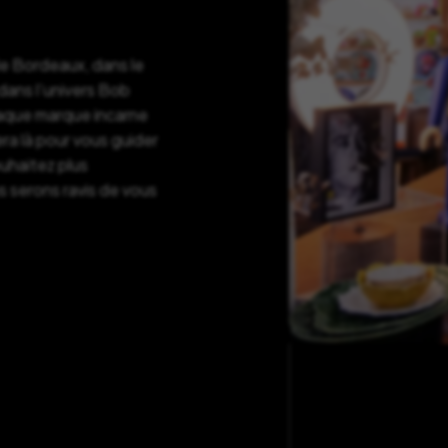
de Bordeaux, dans le
ans l’univers Bob
haque marque incarne
ra là pour vous guider
ouhaitez plus
s serons ravis de vous