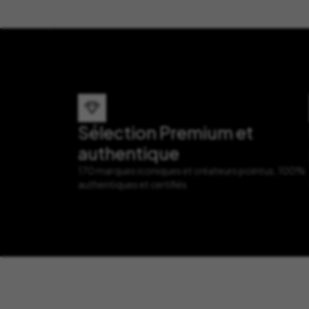
Sélection Premium et
authentique
170 marques iconiques et créateurs pointus, 100%
authentiques et certifiés