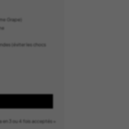
mme
Grape
)
gne
ndes (éviter les chocs
a en 3 ou 4 fois acceptés »