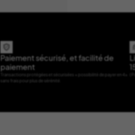
Paiement sécurisé, et facilité de
L
paiement
1
Transactions protégées et sécurisées + possibilité de payer en 4x
( 
sans frais pour plus de sérénité.