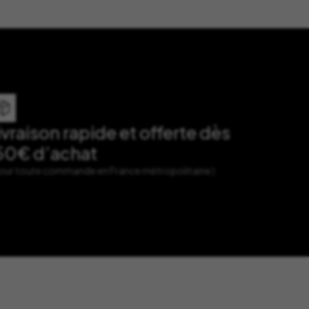
ivraison rapide et offerte dès
50€ d’achat
Pour toute commande en France métropolitaine )