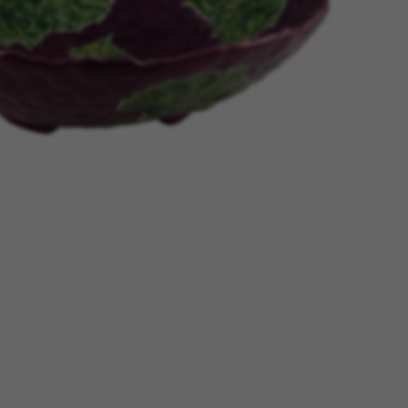
tage
Têtes Blondes
nion
The Automologist
Seurot
The Line
 Copenhagen
The Map
Tivoli Audio
Tse Tse
cilia
Usbepower
ks
Wouf
teilles
XL Boom
YAY
o