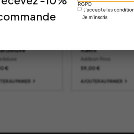
 recevez -10%
RGPD
J’accepte les
condition
re commande
Je m’inscris
teau Playboy
ADDISON ROSS
8-03 –
Chubbie Bobbin 1
ardeluxe
Kakhi
rdeluxe
Addison Ross
00
€
59,00
€
TER AU PANIER
AJOUTER AU PANIER