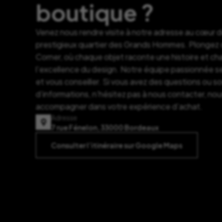
boutique ?
Venez nous rendre visite à notre adresse au cœur 
prestigieux quartier des Grands Hommes. Plongez d
Corner, où chaque objet raconte une histoire et c
l’excellence du design. Notre équipe passionnée se
et vous conseiller. Si vous avez des questions ou s
d’informations, n’hésitez pas à nous contacter, nou
accompagner dans votre expérience d’achat.
Adresse
7 rue Fénelon, 33000 Bordeaux
Consulter l’itinéraire sur Google Maps