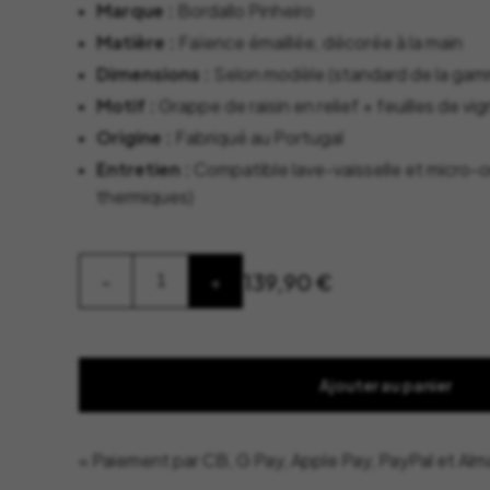
Marque :
Bordallo Pinheiro
Matière :
Faïence émaillée, décorée à la main
Dimensions :
Selon modèle (standard de la ga
Motif :
Grappe de raisin en relief + feuilles de vi
Origine :
Fabriqué au Portugal
Entretien :
Compatible lave-vaisselle et micro-o
thermiques)
quantité
139,90
€
-
+
de
Bordallo
Pinheiro
-
Saladier
Grappe
Ajouter au panier
« Paiement par CB, G Pay, Apple Pay, PayPal et Alm